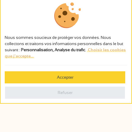
Nous sommes soucieux de protéger vos données. Nous
collectons et traitons vos informations personnelles dans le but
suivant :
Personnalisation, Analyse du trafic
.
Choisir les cookies
que j'accepte...
L’abus d’alcool est dangereux pour la santé, à consommer avec
modération.
Accepter
Gestion des cookies
Mentions légales
Refuser
Politique de confidentialité
Fait en france par
Webcam
Billetterie