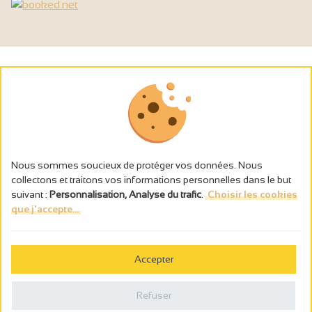
Nous sommes soucieux de protéger vos données. Nous
collectons et traitons vos informations personnelles dans le but
suivant :
Personnalisation, Analyse du trafic
.
Choisir les cookies
que j'accepte...
L’abus d’alcool est dangereux pour la santé, à consommer avec
modération.
Accepter
Gestion des cookies
Mentions légales
Refuser
Politique de confidentialité