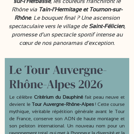
sur-l’Herbasse
, les coureurs franchiront le
Rhône via
Tain-l’Hermitage et Tournon-sur-
Rhône
. Le bouquet final ? Une ascension
spectaculaire vers le village de
Saint-Félicien
,
promesse d’un spectacle sportif intense au
cœur de nos panoramas d'exception.
Le Tour Auvergne-
Rhône-Alpes 2026
Le célèbre
Critérium du Dauphiné
fait peau neuve et
devient le
Tour Auvergne-Rhône-Alpes
! Cette course
mythique, véritable répétition générale avant le Tour
de France, conserve son ADN de haute montagne et
son peloton international. Un nouveau nom pour un
rayonnement total, qui met à l'honneur la diversité et la