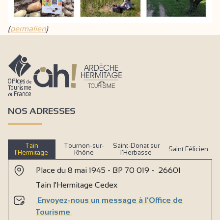
(
permalien
)
NOS ADRESSES
Tain
Tournon-sur-
Saint-Donat sur
Saint Félicien
l’Hermitage
Rhône
l’Herbasse
Place du 8 mai 1945 - BP 70 019 - 26601
Tain l'Hermitage Cedex
Envoyez-nous un message à l'Office de
Tourisme