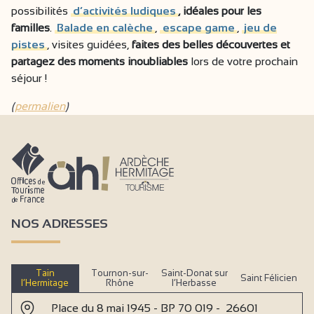
possibilités
d’activités ludiques
, idéales pour les
familles
.
Balade en calèche
,
escape game
,
jeu de
pistes
, visites guidées,
faites des belles découvertes et
partagez des moments inoubliables
lors de votre prochain
séjour !
(
permalien
)
NOS ADRESSES
Tain
Tournon-sur-
Saint-Donat sur
Saint Félicien
l’Hermitage
Rhône
l’Herbasse
Place du 8 mai 1945 - BP 70 019 - 26601