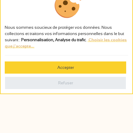
Nous sommes soucieux de protéger vos données. Nous
collectons et traitons vos informations personnelles dans le but
suivant :
Personnalisation, Analyse du trafic
.
Choisir les cookies
que j'accepte...
L’abus d’alcool est dangereux pour la santé, à consommer avec
modération.
Accepter
Gestion des cookies
Mentions légales
Refuser
Politique de confidentialité
Fait en france par
Webcam
Billetterie
0
Carnet de voyage
Rechercher