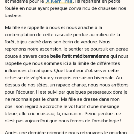
et madame pour le
X’Kern Trail
. Ils repartent en petite
foulée en nous ayant presque convaincu de chausser nos
baskets.
Ma fille se rappelle à nous et nous arrache à la
contemplation de cette cascade perdue au milieu de la
forêt, bijou caché dans son écrin de verdure. Nous
reprenons notre ascension, le sentier se poursuit en pente
douce à travers cette
belle forêt méditerranéenne
qui nous
rappelle que nous sommes ici à la limite de différentes
influences climatiques. Quel bonheur d’observer cette
richesse de végétaux y compris en saison hivernale. Au-
dessus de nos têtes, un rapace chante, nous nous arrêtons
pour l’écouter. Il est suivi par quelques passereaux dont je
ne reconnais pas le chant. Ma fille se dresse dans mon
dos : son regard a accroché le vol furtif d’une mésange
bleue, elle crie « oiseau, là, maman » . Peine perdue : ce
n’est pas aujourd’hui que nous ferons de l’ornithologie !
Après une dernière grimpette nous retrouvons le goudron.