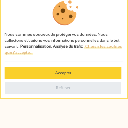
Nous sommes soucieux de protéger vos données. Nous
collectons et traitons vos informations personnelles dans le but
suivant :
Personnalisation, Analyse du trafic
.
Choisir les cookies
que j'accepte...
L’abus d’alcool est dangereux pour la santé, à consommer avec
modération.
Accepter
Gestion des cookies
Mentions légales
Refuser
Politique de confidentialité
Fait en france par
Webcam
Billetterie
0
Carnet de voyage