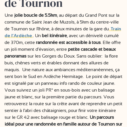
de Tournon
Une
jolie boucle de 5.5km
, au départ du Grand Pont sur la
commune de Saint Jean de Muzols, à 5km du centre-ville
de Tournon sur Rhône, à deux minutes de la gare du
Train
de l’Ardèche
. Un
bel itinéraire
, avec un dénivelé cumulé
de 370m, cette
randonnée est accessible à
tous
. Elle offre
un joli moment d’évasion, entre
petite cascade et beaux
panoramas
sur les Gorges du Doux. Sans oublier: la flore
buis, chênes verts et érables donnant des allures de
maquis. Une nature aux ambiances méditerranéennes, ça
sent bon le Sud en Ardèche Hermitage. Le point de départ
est signalé par un panneau info rando de couleur jaune.
Vous suivrez un joli PR* en sous-bois avec un balisage
jaune et blanc, sur la première partie du parcours. Vous
retrouverez la route sur la crête avant de reprendre un petit
sentier à l’abri des châtaigniers, pour finir votre itinéraire
sur le GR 42 avec balisage rouge et blanc.
Un parcours
idéal pour une randonnée en famille autour de Tournon sur