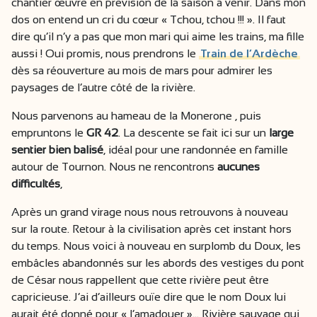
chantier œuvre en prévision de la saison à venir. Dans mon
dos on entend un cri du cœur « Tchou, tchou !!! ». Il faut
dire qu’il n’y a pas que mon mari qui aime les trains, ma fille
aussi ! Oui promis, nous prendrons le
Train de l’Ardèche
dès sa réouverture au mois de mars pour admirer les
paysages de l’autre côté de la rivière.
Nous parvenons au hameau de la Monerone , puis
empruntons le
GR 42
. La descente se fait ici sur un
large
sentier bien balisé
, idéal pour une randonnée en famille
autour de Tournon. Nous ne rencontrons
aucunes
difficultés
,
Après un grand virage nous nous retrouvons à nouveau
sur la route. Retour à la civilisation après cet instant hors
du temps. Nous voici à nouveau en surplomb du Doux, les
embâcles abandonnés sur les abords des vestiges du pont
de César nous rappellent que cette rivière peut être
capricieuse. J’ai d’ailleurs ouïe dire que le nom Doux lui
aurait été donné pour « l’amadouer »… Rivière sauvage qui