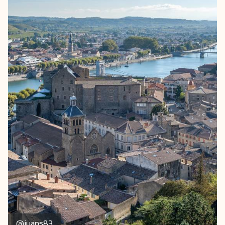
@juans83