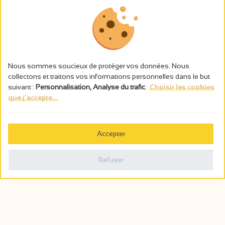
Nous sommes soucieux de protéger vos données. Nous
collectons et traitons vos informations personnelles dans le but
suivant :
Personnalisation, Analyse du trafic
.
Choisir les cookies
que j'accepte...
L’abus d’alcool est dangereux pour la santé, à consommer avec
modération.
Accepter
Gestion des cookies
Mentions légales
Refuser
Politique de confidentialité
Fait en france par
Webcam
Billetterie