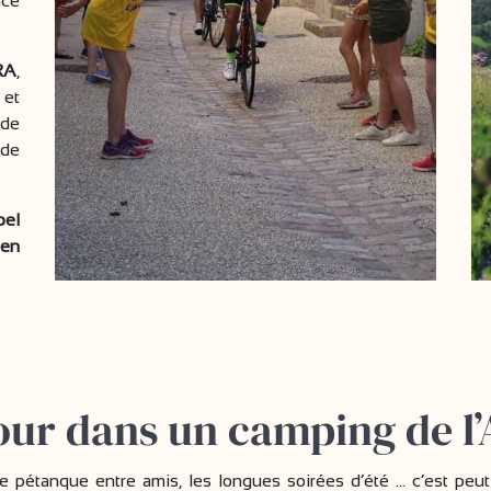
nce
RA
,
 et
 de
 de
bel
 en
our dans un camping de l
s de pétanque entre amis, les longues soirées d’été ... c’est pe