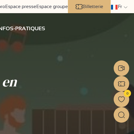
pro
Espace presse
Espace groupe
Billetterie
Fr
INFOS-PRATIQUES
 en
0