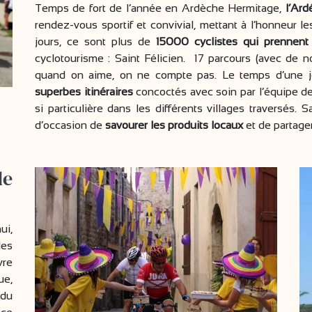
Temps de fort de l’année en Ardèche Hermitage,
l’Ard
rendez-vous sportif et convivial, mettant à l’honneur l
jours, ce sont plus de
15000 cyclistes qui prennent 
cyclotourisme : Saint Félicien. 17 parcours (avec de 
quand on aime, on ne compte pas. Le temps d’une jo
superbes itinéraires
concoctés avec soin par l’équipe de 
si particulière dans les différents villages traversés. 
d’occasion de
savourer les produits locaux
et de partage
e
ui,
les
vre
ue,
 du