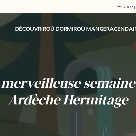
Espace 
DÉCOUVRIR
OÙ DORMIR
OÙ MANGER
AGENDA
 merveilleuse semaine
Ardèche Hermitage