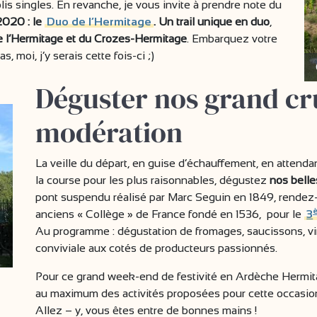
lis singles. En revanche, je vous invite à prendre note du
2020 : le
Duo de l’Hermitage
. Un trail unique en duo
,
e l’Hermitage et du Crozes-Hermitage
. Embarquez votre
, moi, j’y serais cette fois-ci ;)
Déguster nos grand c
modération
La veille du départ, en guise d’échauffement, en attendan
la course pour les plus raisonnables, dégustez
nos belle
pont suspendu réalisé par Marc Seguin en 1849, rendez-v
anciens « Collège » de France fondé en 1536, pour le
3
Au programme : dégustation de fromages, saucissons, v
conviviale aux cotés de producteurs passionnés.
Pour ce grand week-end de festivité en Ardèche Hermit
au maximum des activités proposées pour cette occasion. 
Allez – y, vous êtes entre de bonnes mains !