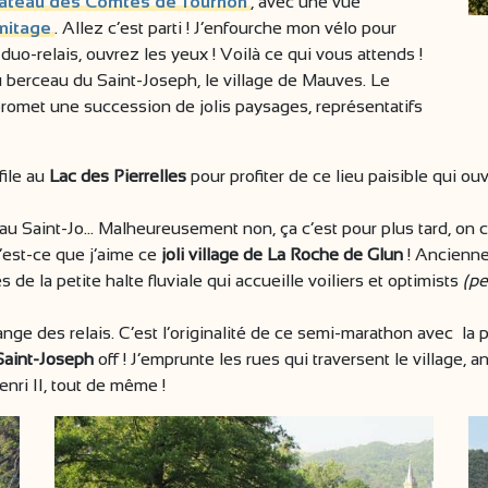
âteau des Comtes de Tournon
, avec une vue
rmitage
. Allez c’est parti ! J’enfourche mon vélo pour
duo-relais, ouvrez les yeux ! Voilà ce qui vous attends !
du berceau du Saint-Joseph, le village de Mauves. Le
romet une succession de jolis paysages, représentatifs
file au
Lac des Pierrelles
pour profiter de ce lieu paisible qui ouv
 au Saint-Jo… Malheureusement non, ça c’est pour plus tard, on co
’est-ce que j’aime ce
joli village de La Roche de Glun
! Ancienne
 de la petite halte fluviale qui accueille voiliers et optimists
(pe
e des relais. C’est l’originalité de ce semi-marathon avec la pos
Saint-Joseph
off ! J’emprunte les rues qui traversent le village, a
enri II, tout de même !