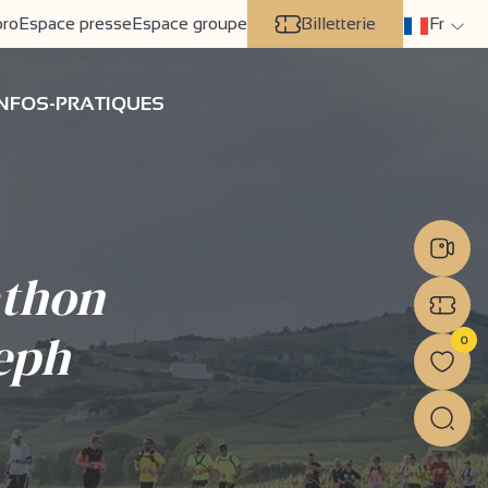
pro
Espace presse
Espace groupe
Billetterie
Fr
INFOS-PRATIQUES
athon
eph
0