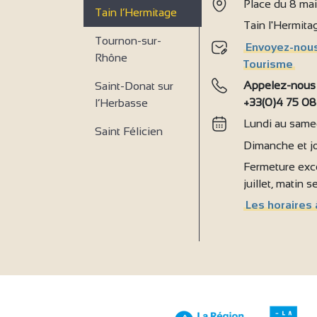
Place du 8 ma
Tain l’Hermitage
Tain l'Hermit
Tournon-sur-
Envoyez-nous
Rhône
Tourisme
Appelez-nous
Saint-Donat sur
+33(0)4 75 08
l’Herbasse
Lundi au samed
Saint Félicien
Dimanche et jo
Fermeture exce
juillet, matin 
Les horaires 