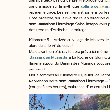
parfait à deux pas du Centre Historique, du
Ch
panoramique sur la mythique
colline de l’He
repérer le tracé. Les semi-marathoniens ou les 
Côté Ardèche, sur la rive droite, en direction 
semi-marathon Hermitage Saint-Joseph
vous p
des terroirs d’Ardèche Hermitage.
Kilomètre 5 – Arrivée au village de Mauves, je 
alors dans le vif du sujet !
Mais avant, un p’tit ravito sera prévu ici-même,
Bassin des Musards
à La Roche de Glun. Qu
flânerie autour du Bassin des Musards, tout près
préférés !
Nous sommes au Kilomètre 10, le lieu de l’échang
Reprenons notre
semi-marathon Hermitage – 
(cougar à ses heures), maitresse d’un certain H