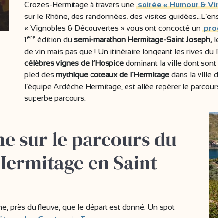
Crozes-Hermitage à travers une
soirée « Humour & Vi
sur le Rhône, des randonnées, des visites guidées…L’en
« Vignobles & Découvertes » vous ont concocté un
pro
ère
1
édition du
semi-marathon Hermitage-Saint Joseph,
l
de vin mais pas que ! Un itinéraire longeant les rives d
célèbres vignes de l’Hospice
dominant la ville dont sont
pied des
mythique coteaux de l’Hermitage
dans la ville 
l’équipe Ardèche Hermitage, est allée repérer le parcou
superbe parcours.
e sur le parcours du
ermitage en Saint
e, près du fleuve, que le départ est donné. Un spot