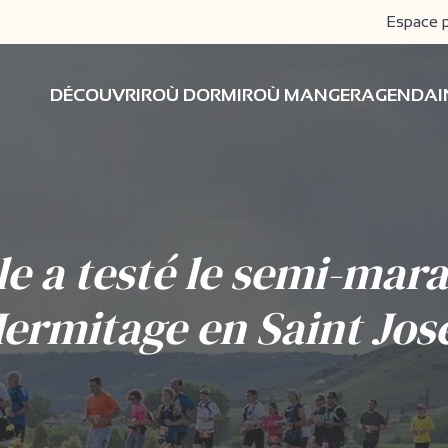
Espace 
DÉCOUVRIR
OÙ DORMIR
OÙ MANGER
AGENDA
le a testé le semi-mar
Hermitage en Saint Jos