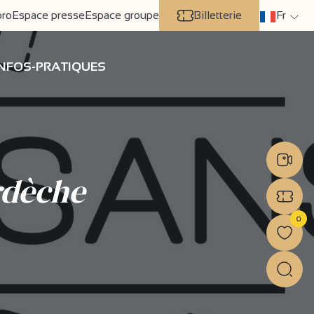
pro
Espace presse
Espace groupe
Billetterie
Fr
INFOS-PRATIQUES
rdèche
0