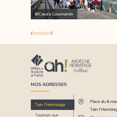
©Cœurs Gourmands
(
permalien
)
NOS ADRESSES
Place du 8 ma
Tain l’Hermitage
Tain l'Hermit
Tournon-sur-