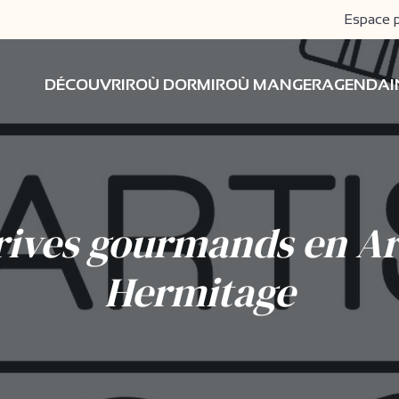
Espace 
DÉCOUVRIR
OÙ DORMIR
OÙ MANGER
AGENDA
rives gourmands en A
Hermitage