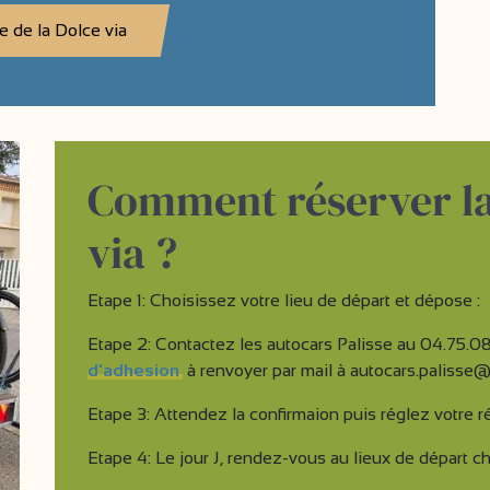
e de la Dolce via
Comment réserver la
via ?
Etape 1: Choisissez votre lieu de départ et dépose :
Etape 2: Contactez les autocars Palisse au 04.75.08
d'adhesion
à renvoyer par mail à autocars.palisse@
Etape 3: Attendez la confirmaion puis réglez votre r
Etape 4: Le jour J, rendez-vous au lieux de départ ch