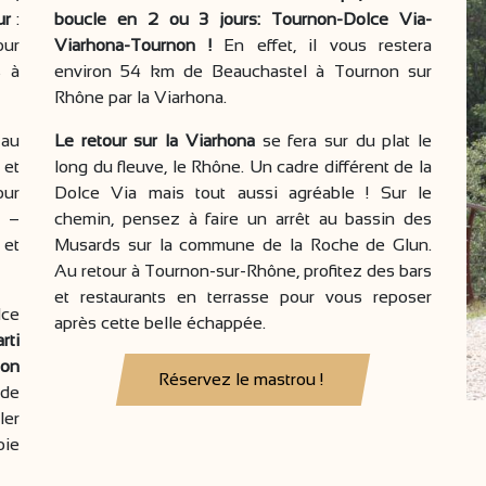
ur
:
boucle en 2 ou 3 jours: Tournon-Dolce Via-
our
Viarhona-Tournon !
En effet, il vous restera
s à
environ 54 km de Beauchastel à Tournon sur
Rhône par la Viarhona.
 au
Le retour sur la Viarhona
se fera sur du plat le
 et
long du fleuve, le Rhône. Un cadre différent de la
our
Dolce Via mais tout aussi agréable ! Sur le
u –
chemin, pensez à faire un arrêt au bassin des
 et
Musards sur la commune de la Roche de Glun.
Au retour à Tournon-sur-Rhône, profitez des bars
et restaurants en terrasse pour vous reposer
lce
après cette belle échappée.
rti
ion
Réservez le mastrou !
 de
ler
oie