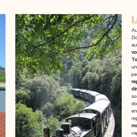
L
Au
Do
au
vo
To
un
pa
re
di
so
do
en
re
mo
va