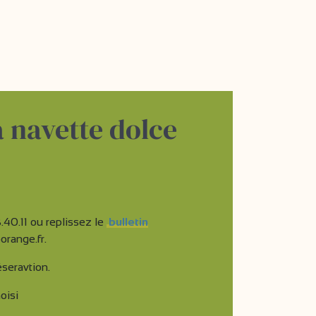
 navette dolce
.40.11 ou replissez le
bulletin
orange.fr.
éseravtion.
oisi