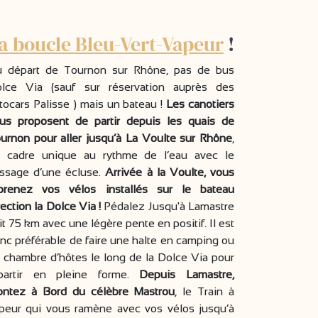
a boucle Bleu-Vert-Vapeur
!
 départ de Tournon sur Rhône, pas de bus
lce Via (sauf sur réservation auprès des
tocars Palisse ) mais un bateau !
Les canotiers
us proposent de partir depuis les quais de
urnon pour aller jusqu’à La Voulte sur Rhône
,
 cadre unique au rythme de l’eau avec le
ssage d’une écluse.
Arrivée à la Voulte, vous
prenez vos vélos installés sur le bateau
rection la Dolce Via !
Pédalez Jusqu'à Lamastre
it 75 km avec une légère pente en positif. Il est
nc préférable de faire une halte en camping ou
 chambre d’hôtes le long de la Dolce Via pour
partir en pleine forme.
Depuis Lamastre,
ntez à Bord du célèbre Mastrou
, le Train à
peur qui vous ramène avec vos vélos jusqu’à