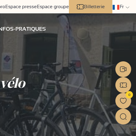
pro
Espace presse
Espace groupe
Billetterie
Fr
INFOS-PRATIQUES
 vélo
0