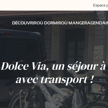
Espace 
DÉCOUVRIR
OÙ DORMIR
OÙ MANGER
AGENDA
Dolce Via, un séjour à
avec transport !