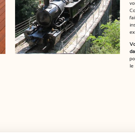
vo
Co
fa
in
ex
Vo
da
po
le