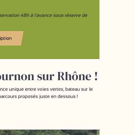
ervation 48h à l'avance sous réserve de
iption
Tournon sur Rhône !
ce unique entre voies vertes, bateau sur le
parcours proposés juste en dessous !