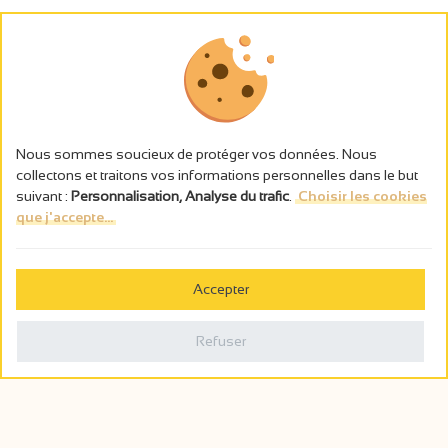
Nous sommes soucieux de protéger vos données. Nous
collectons et traitons vos informations personnelles dans le but
suivant :
Personnalisation, Analyse du trafic
.
Choisir les cookies
que j'accepte...
L’abus d’alcool est dangereux pour la santé, à consommer avec
modération.
Accepter
Gestion des cookies
Mentions légales
Refuser
Politique de confidentialité
Fait en france par
Webcam