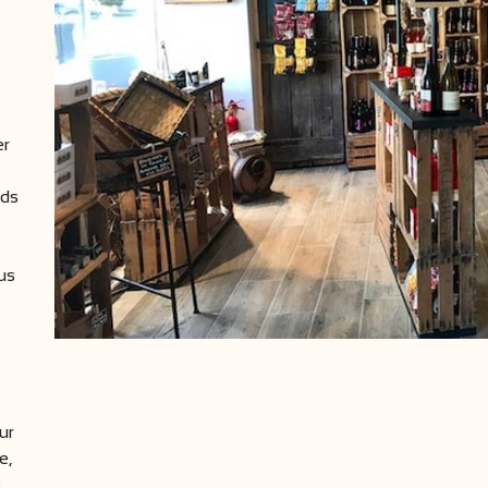
er
nds
us
ur
e,
e