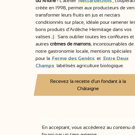
du Rhône
! L’atelier
Nectardéchois
, coopérat
créée en 1998, permet aux producteurs de veni
transformer leurs fruits en jus et nectars
conditionnés sur place, idéale pour ramener le
bons produits d'Ardèche Hermitage dans vos
valises ;) . Sans oublier toutes les confitures et
autres
crèmes de marrons
, incontournables de
notre gastronomie locale, mentions spéciales
pour la
Ferme des Genêts
et
Entre Deux
Champs
labélisés agriculture biologique.
Recevez la recette d'un fondant à la
Châtaigne
Veuillez accepter les cookies de YouTube po
En acceptant, vous accéderez au contenu d
fourni par un tiers externe.