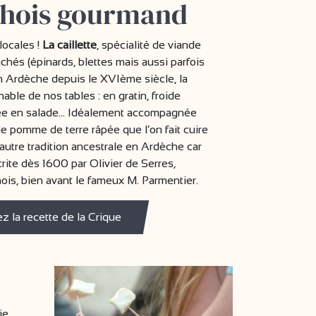
chois gourmand
locales !
La caillette
, spécialité de viande
hés (épinards, blettes mais aussi parfois
en Ardèche depuis le XVIème siècle, la
nable de nos tables : en gratin, froide
lée en salade… Idéalement accompagnée
de pomme de terre râpée que l’on fait cuire
utre tradition ancestrale en Ardèche car
rite dès 1600 par Olivier de Serres,
is, bien avant le fameux M. Parmentier.
z la recette de la Crique
ie