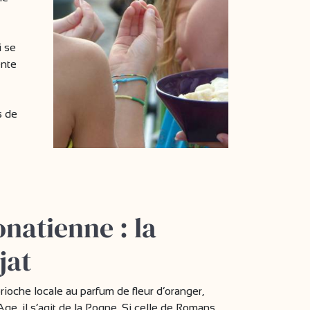
 se
ente
s de
natienne : la
jat
brioche locale au parfum de fleur d’oranger,
ge, il s’agit de la Pogne. Si celle de Romans