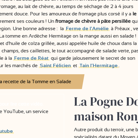
fromage, au lait de chèvre, au temps de séchage de 2 à 4 jours
rement douce. Pour les amoureux de fromage plus corsé il y a
le
èrement ses couleurs ! Un
fromage de chèvre à pâte persillée
qui
région. Une bonne adresse : la
Ferme de l'Amélie
à Préaux , v
.. La tomme en Ardèche Hermitage on la mange aussi en salade !
et d’huile de colza grillée, aussi appelée huile de choux dans la
champs, des caillettes, le tout accompagné de salade verte, pa
e à la
Ferme de Réat
qui garde jalousement le secret de son
ur les marchés de
Saint Félicien
et
Tain l’Hermitage
.
a recette de la Tomme en Salade
La Pogne Do
ur lire cette vidéo.
maison Ron
e YouTube, un service
Autre produit du terroir, une 
outube
spécialités datant du Moyen A