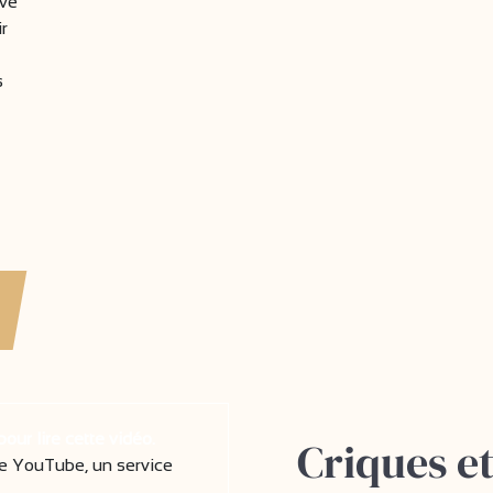
ive
r
s
ur lire cette vidéo.
Criques et
e YouTube, un service