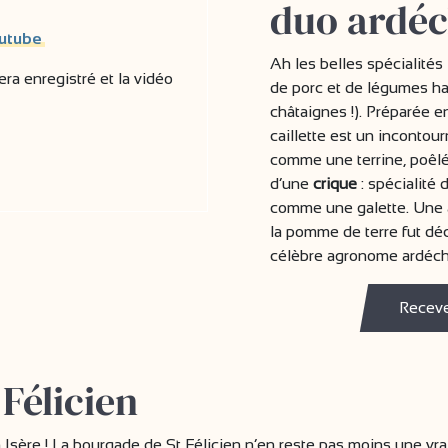
duo ardé
outube
Ah les belles spécialités 
ra enregistré et la vidéo
de porc et de légumes hac
châtaignes !). Préparée 
caillette est un incontour
comme une terrine, poê
d’une
crique
: spécialité 
comme une galette. Une a
la pomme de terre fut déc
célèbre agronome ardécho
Receve
 Félicien
en Isère ! La bourgade de St Félicien n’en reste pas moins une vra