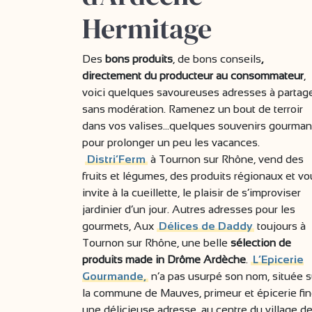
Hermitage
Des
bons produits
, de bons conseils
,
directement du producteur au consommateur
,
voici quelques savoureuses adresses à partag
sans modération. Ramenez un bout de terroir
dans vos valises…quelques souvenirs gourma
pour prolonger un peu les vacances.
Distri’Ferm
à Tournon sur Rhône, vend des
fruits et légumes, des produits régionaux et vo
invite à la cueillette, le plaisir de s’improviser
jardinier d’un jour. Autres adresses pour les
gourmets, Aux
Délices de Daddy
toujours à
Tournon sur Rhône, une belle
sélection de
produits made in Drôme Ardèche
.
L’Epicerie
Gourmande,
n’a pas usurpé son nom, située s
la commune de Mauves, primeur et épicerie fin
une délicieuse adresse, au centre du village d