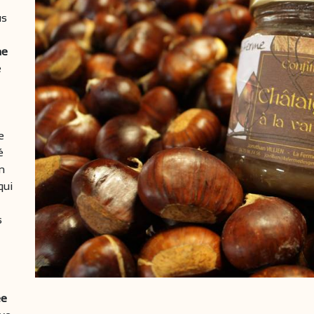
us
he
e
e
é
en
qui
s
ée