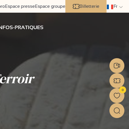
pro
Espace presse
Espace groupe
Billetterie
Fr
INFOS-PRATIQUES
erroir
0