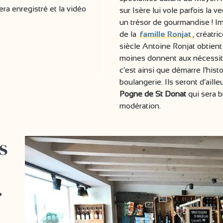
ra enregistré et la vidéo
sur Isère lui vole parfois la 
un trésor de gourmandise ! Im
de la
famille Ronjat
, créatri
siècle Antoine Ronjat obtient
moines donnent aux nécessiteu
c’est ainsi que démarre l’histo
boulangerie. Ils seront d’aille
Pogne de St Donat
qui sera 
modération.
s
r