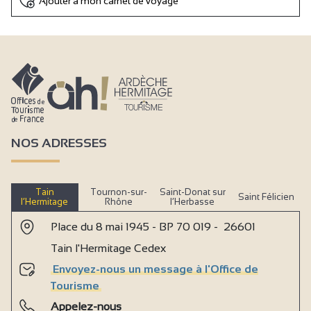
Ajouter à mon carnet de voyage
NOS ADRESSES
Tain
Tournon-sur-
Saint-Donat sur
Saint Félicien
l’Hermitage
Rhône
l’Herbasse
Place du 8 mai 1945 - BP 70 019 - 26601
Tain l'Hermitage Cedex
Envoyez-nous un message à l'Office de
Tourisme
Appelez-nous