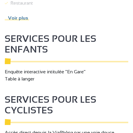
Restaurant
Terrain clos
Voir plus
Terrain ombragé
Salon de jardin
SERVICES POUR LES
Abris pour vélo ou VTT
ENFANTS
Parking
Parking autocar
Enquête interactive intitulée "En Gare"
Parking gratuit
Table à langer
Parking à proximité
Animaux acceptés
SERVICES POUR LES
Documentation Touristique
CYCLISTES
Informations touristiques
Accès autocar
Accès direct depuis la ViaRhôna par une voie douce