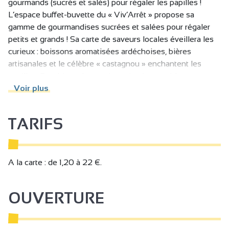
gourmands (sucrés et salés) pour régaler les papilles !
L’espace buffet-buvette du « Viv’Arrêt » propose sa
gamme de gourmandises sucrées et salées pour régaler
petits et grands ! Sa carte de saveurs locales éveillera les
curieux : boissons aromatisées ardéchoises, bières
artisanales et le célèbre « castagnou » enchantent les
papilles. Snacking, glaces, viennoiseries comblent toutes
les envies !
Voir plus
TARIFS
A la carte : de 1,20 à 22 €.
OUVERTURE