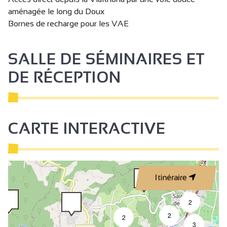
Boutique
aménagée le long du Doux
Plats à emporter/Plats cuisinés
Bornes de recharge pour les VAE
Restauration rapide
Accessible en fauteuil roulant en autonomie
SALLE DE SÉMINAIRES ET
Bar
DE RÉCEPTION
CARTE INTERACTIVE
Itinéraire
2
2
2
3