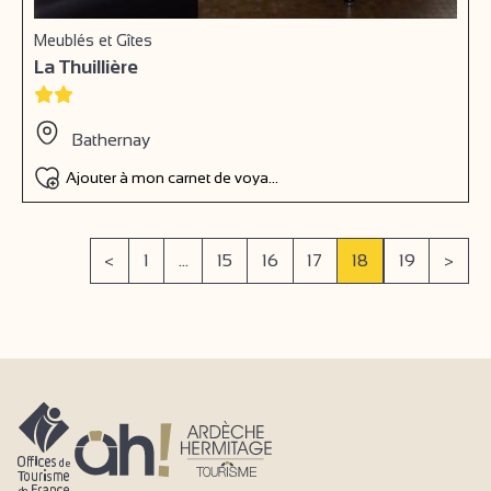
Meublés et Gîtes
La Thuillière
Bathernay
Ajouter à mon carnet de voyage
<
1
...
15
16
17
18
19
>