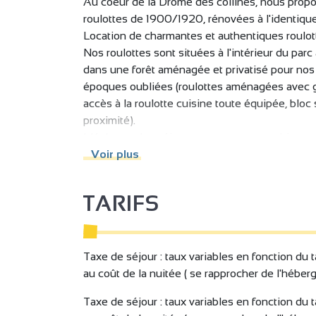
Au coeur de la Drôme des collines, nous prop
roulottes de 1900/1920, rénovées à l'identiqu
Location de charmantes et authentiques roulo
Nos roulottes sont situées à l'intérieur du par
dans une forêt aménagée et privatisé pour no
époques oubliées (roulottes aménagées avec goût
accès à la roulotte cuisine toute équipée, bloc 
proximité).
Idéal pour des séjours en amoureux ou bien en
romantique, sportif ou culturel, ou besoin simp
Voir plus
TARIFS
Taxe de séjour : taux variables en fonction du 
au coût de la nuitée ( se rapprocher de l'héberg
Taxe de séjour : taux variables en fonction du 