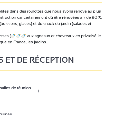
ites dans des roulottes que nous avons rénové au plus
estruction car certaines ont dû être rénovées à + de 80 %.
boissons, glaces) et du snack du jardin (salades et
resses (🍼🍼🍼 aux agneaux et chevreaux en privatisé le
ue en France, les jardins...
S ET DE RÉCEPTION
alles de réunion
1
quipée