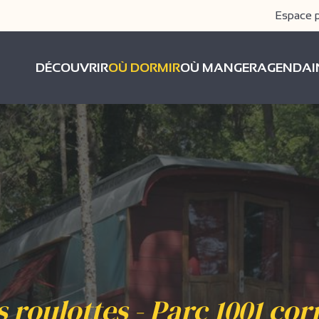
Espace 
DÉCOUVRIR
OÙ DORMIR
OÙ MANGER
AGENDA
s roulottes - Parc 1001 cor