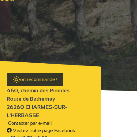
on recommande !
460, chemin des Pinèdes
Route de Bathernay
26260 CHARMES-SUR-
L'HERBASSE
Contacter par e-mail
Visitez notre page Facebook