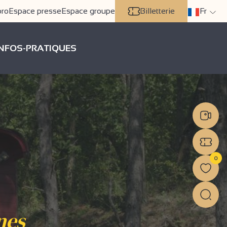
pro
Espace presse
Espace groupe
Billetterie
Fr
INFOS-PRATIQUES
0
nes