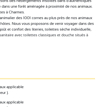
osons des hébergements insolites dans d'authentiques
e dans une forêt aménagée à proximité de nos animaux.
ttes à Charmes.
c animalier des 1001 cornes au plus près de nos animaux
s hôtes. Nous vous proposons de venir voyager dans des
 et confort des literies, toilettes sèche individuelle,
sanitaire avec toilettes classiques et douche situés à
 famille, organiser une surprise, un week-end
lement pour profiter calme du lieu.
taux applicable
eur ).
taux applicable