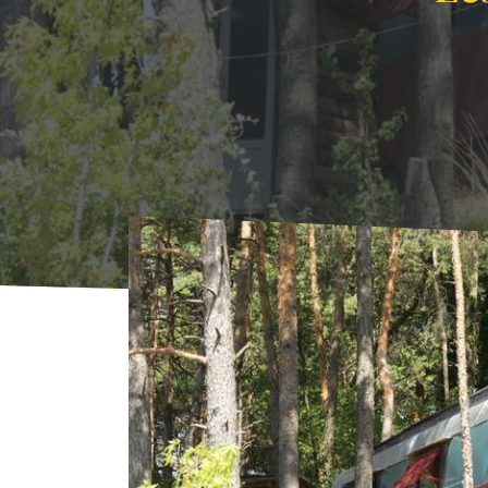
Accueil
Où Dormir
Insolites
Les roulott