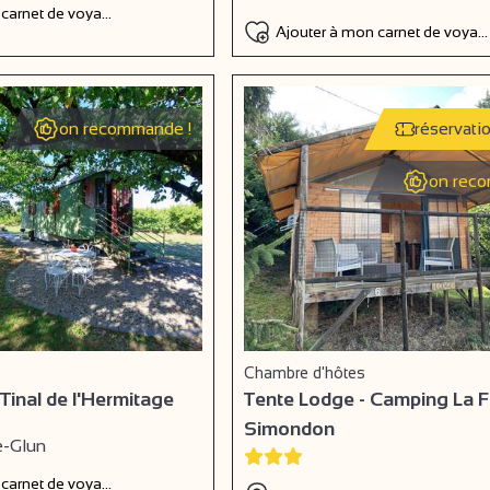
 carnet de voyage
Ajouter à mon carnet de voyag
on recommande !
réservati
on reco
Chambre d'hôtes
 Tinal de l'Hermitage
Tente Lodge - Camping La 
Simondon
e-Glun
 carnet de voyage