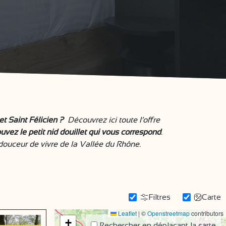
t Saint Félicien ?
Découvrez ici toute l’offre
uvez le petit nid douillet qui vous correspond
.
 douceur de vivre de la Vallée du Rhône.
Filtres
Carte
Leaflet
|
©
Openstreetmap
contributors
+
Rechercher en déplaçant la carte