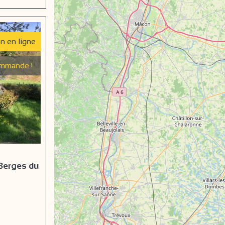
on en ligne
mmande !
 Berges du
e