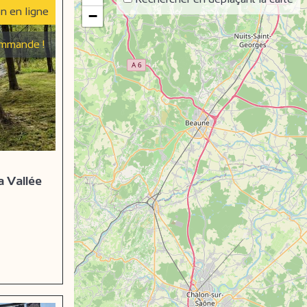
on en ligne
−
mmande !
a Vallée
e