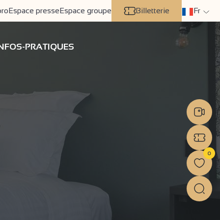
pro
Espace presse
Espace groupe
Billetterie
Fr
INFOS-PRATIQUES
0