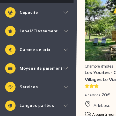
Capacité
Label/Classement
Gamme de prix
Chambre d'hôtes
Moyens de paiement
Les Yourtes -
Villages Le Vi
Services
70€
à partir de
Arlebosc
Langues parlées
Ajouter à mon