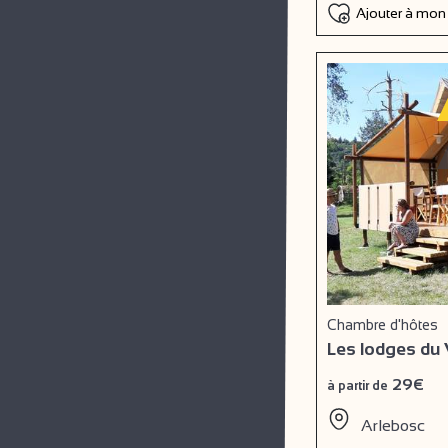
Ajouter à mon
Chambre d'hôtes
Les lodges du
29€
à partir de
Arlebosc