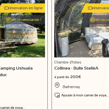
réservation en ligne
réservati
on recommande !
on reco
Chambre d'hôtes
 Camping Ushuaïa
Collinea - Bulle StelléA
aduc
200€
à partir de
Bathernay
Ajouter à mon carnet de voyag
 carnet de voyage