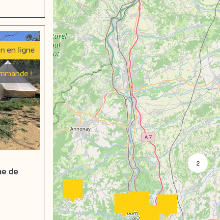
e
on en ligne
mmande !
2
me de