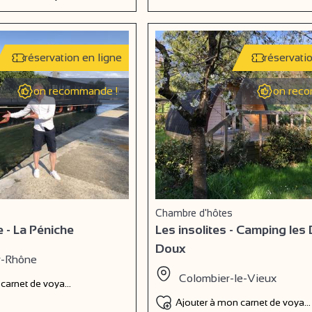
réservation en ligne
réservati
on recommande !
on reco
Chambre d'hôtes
e - La Péniche
Les insolites - Camping les
Doux
r-Rhône
Colombier-le-Vieux
 carnet de voyage
Ajouter à mon carnet de voyag