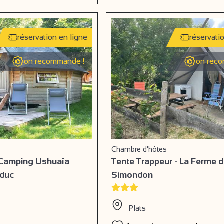
réservation en ligne
réservati
on recommande !
on reco
Chambre d'hôtes
- Camping Ushuaïa
Tente Trappeur - La Ferme 
aduc
Simondon
Plats