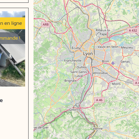
on en ligne
mmande !
de