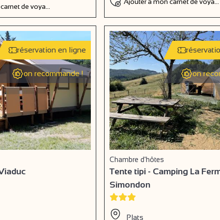
Ajouter à mon carnet de voyag
 carnet de voyage
réservation en ligne
réservati
on recommande !
on reco
Chambre d'hôtes
 Viaduc
Tente tipi - Camping La Fer
Simondon
Plats