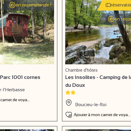
on recommande !
réservati
on reco
Chambre d'hôtes
- Parc 1001 cornes
Les Insolites - Camping de l
du Doux
-l'Herbasse
 carnet de voyage
Boucieu-le-Roi
Ajouter à mon carnet de voyag