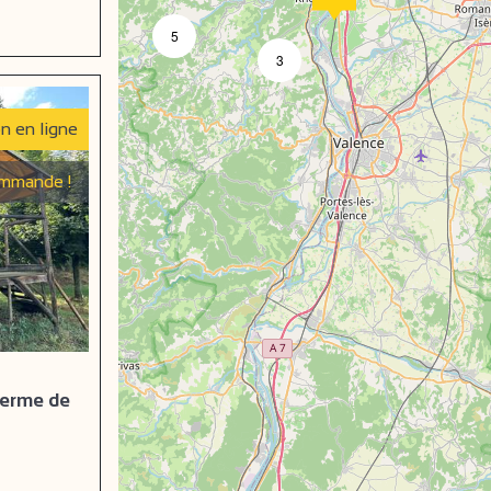
e
5
3
on en ligne
mmande !
Ferme de