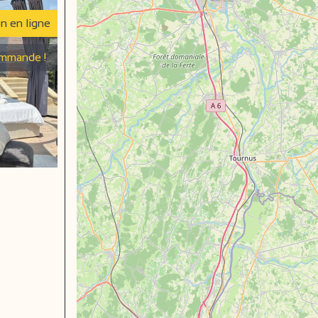
on en ligne
mmande !
e