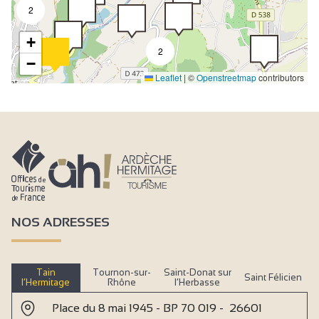
2
+
2
−
Leaflet
|
©
Openstreetmap
contributors
NOS ADRESSES
Tain
Tournon-sur-
Saint-Donat sur
Saint Félicien
l’Hermitage
Rhône
l’Herbasse
Place du 8 mai 1945 - BP 70 019 - 26601