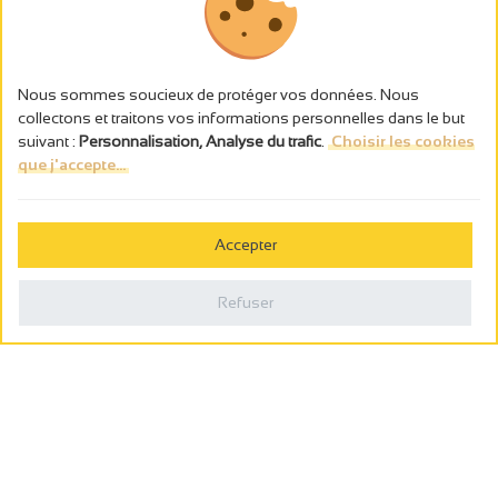
Nous sommes soucieux de protéger vos données. Nous
collectons et traitons vos informations personnelles dans le but
suivant :
Personnalisation, Analyse du trafic
.
Choisir les cookies
que j'accepte...
L’abus d’alcool est dangereux pour la santé, à consommer avec
modération.
Accepter
Gestion des cookies
Mentions légales
Refuser
Politique de confidentialité
Fait en france par
Webcam
Billetterie
0
Carnet de voyage
Rechercher