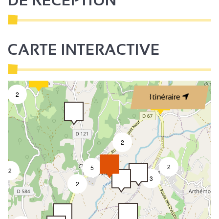
DE RÉCEPTION
CARTE INTERACTIVE
2
Itinéraire
2
2
5
2
3
2