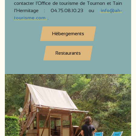
contacter l’Office de tourisme de Tournon et Tain
l’Hermitage : 04.75.08.10.23 ou
info@ah-
tourisme.com
.
Hébergements
Restaurants