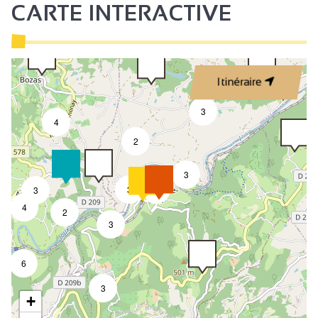
CARTE INTERACTIVE
Itinéraire
3
4
2
3
3
9
3
4
2
3
6
3
+