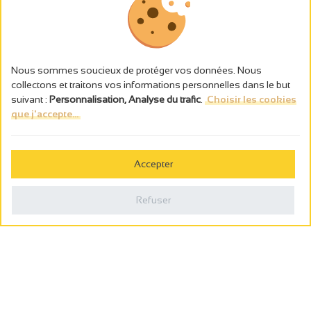
Nous sommes soucieux de protéger vos données. Nous
collectons et traitons vos informations personnelles dans le but
suivant :
Personnalisation, Analyse du trafic
.
Choisir les cookies
que j'accepte...
L’abus d’alcool est dangereux pour la santé, à consommer avec
modération.
Accepter
Gestion des cookies
Mentions légales
Refuser
Politique de confidentialité
Fait en france par
Webcam
Billetterie
0
Carnet de voyage