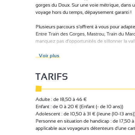
gorges du Doux. Sur une voie métrique, dans 
voyage hors du temps, dépaysement garanti !
Plusieurs parcours s’offrent à vous pour adapt
Entre Train des Gorges, Mastrou, Train du Mar
manquez pas d’opportunités de sillonner la va
enfouis au cœur d’une nature authentique. Le lo
chemin de fer du Vivarais et du Train de l’Ard
Voir plus
Mastrou » signifiant en patois ardéchois « celui
TARIFS
A vous les secrets de la célèbre chaudière tub
génie bien de chez nous, l’Ardéchois Marc Se
d’exception : Collections de lanternes ferroviai
Sans oublier l’histoire du chemin de fer qui n
Adulte : de 18,50 à 46 €
Petits et grands re régaleront.
Enfant : de 0 à 20 € (Enfant (- de 10 ans))
Le Viv’Arrêt est d’ailleurs installé aux portes
Adolescent : de 10,50 à 31 € (Jeune (10-13 ans)
Quel plaisir de déguster une glace artisanale à
Personne en situation de handicap : de 17,50 à
locomotives.
applicable aux voyageurs détenteurs d’une carte