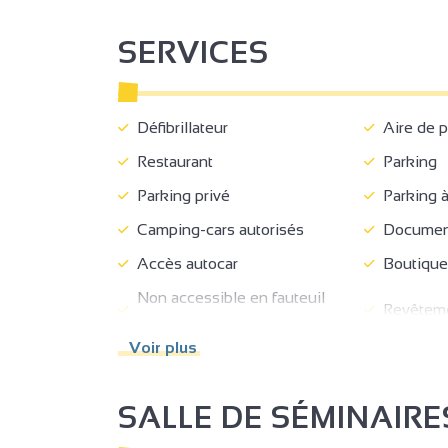
SERVICES
Défibrillateur
Aire de p
Restaurant
Parking
Parking privé
Parking à
3
2
Camping-cars autorisés
Documenta
2
Accès autocar
Boutique
Non accessible en fauteuil
Revêteme
2
3
roulant
Voir plus
Mobilier/
Zone de circulation dégagée
adapté au
fauteuil ro
SALLE DE SÉMINAIRE
Site, bâtiment totalement