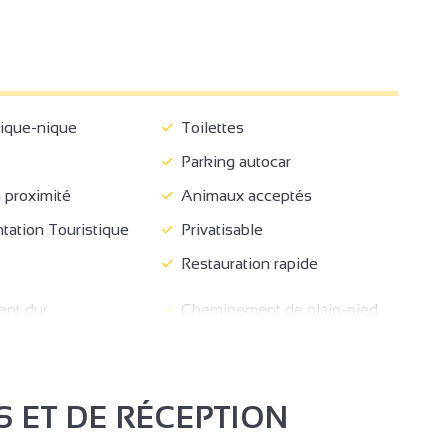
ique-nique
Toilettes
Parking autocar
2
 proximité
Animaux acceptés
tion Touristique
Privatisable
Restauration rapide
nt dur
Cheminement de plain-pied
3
Comptoir d'accueil
2
WC + barre d'appui + espace
x personnes en
de circulation
ulant
S ET DE RÉCEPTION
2
3