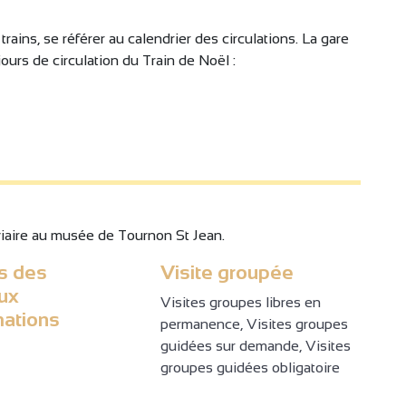
simple
trains, se référer au calendrier des circulations. La gare
ours de circulation du Train de Noël :
o/remorque - Nombre de places limité - Réservation
o/remorque - Nombre de places limité - Réservation
oviaire au musée de Tournon St Jean.
r chaque voyageur Nombre de places limité -
s des
Visite groupée
r chaque voyageur Nombre de places limité -
(interdit en 1ère classe)
ux
Visites groupes libres en
mations
 Train des Gorges (réservation obligatoire)
(interdit en 1ère classe)
permanence, Visites groupes
: type de catégorie : "Porteur PASS Ardèche".
guidées sur demande, Visites
 Train des Gorges (réservation obligatoire)
groupes guidées obligatoire
: type de catégorie : "Porteur PASS Ardèche".