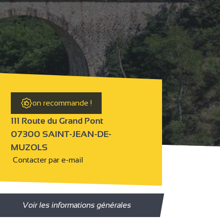
on recommande !
111 Route du Grand Pont
07300 SAINT-JEAN-DE-
MUZOLS
Contacter par e-mail
Voir les informations générales