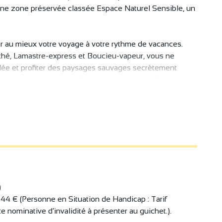
une zone préservée classée Espace Naturel Sensible, un
er au mieux votre voyage à votre rythme de vacances.
ché, Lamastre-express et Boucieu-vapeur, vous ne
llée et profiter des paysages sauvages secrètement
ng du parcours le chef de train vous conte l’histoire du
èche appelé affectueusement par les locaux « Lou
 qui va à Lamastre ».
ulaire exposée dans la halle musée, inventée par un
guin ! Vous y retrouvez également quelques pièces
res, voiture salon inscrites aux monuments historiques...
ous replonge dans cette formidable aventure humaine.
 du musée pour une pause restauration, rafraichissement.
)
 l’ombre des glycines tout en assistant au ballet des
 44 € (Personne en Situation de Handicap : Tarif
 nominative d’invalidité à présenter au guichet.).