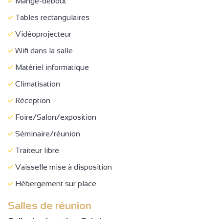
Mange-debout
Alarme visuelle avec flash lumineux
Tables rectangulaires
Cheminement de plain-pied
Vidéoprojecteur
Zone de circulation dégagée
Wifi dans la salle
Entrée accessible
Matériel informatique
WC + barre d'appui + espace de circulation
Climatisation
Douche avec assise + espace de circulation
Réception
Lit, wc... entre 46-50 cm de haut
Foire/Salon/exposition
Espace de circulation sur le côté du lit
Séminaire/réunion
Site, bâtiment totalement accessible
Traiteur libre
Réception
Vaisselle mise à disposition
Foire/Salon/exposition
Hébergement sur place
Séminaire/réunion
Salles de réunion