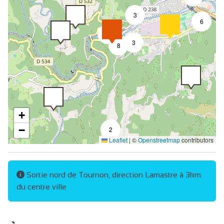
3
6
7
3
8
+
−
2
Leaflet
|
©
Openstreetmap
contributors
Sortie nord de Tournon, direction Lamastre à 3km
du centre ville