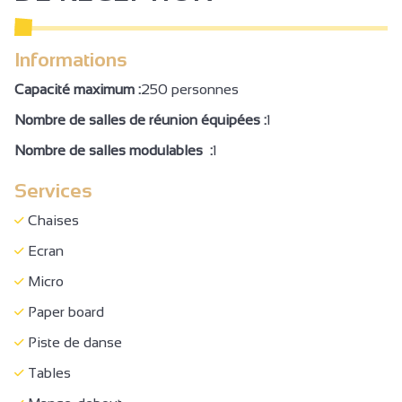
Gestion libre
Petit déjeuner
Informations
Location de salles
Capacité maximum :
250 personnes
Non fumeur
Nombre de salles de réunion équipées :
1
Cuisine
Nombre de salles modulables :
1
Draps compris
Services
Four
Lave vaisselle
Chaises
Micro-ondes
Ecran
Réfrigérateur
Micro
Télévision
Paper board
Accès Internet privatif Wifi
Piste de danse
Douche
Tables
Sanitaires privés