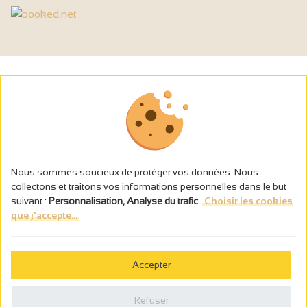
Nous sommes soucieux de protéger vos données. Nous
collectons et traitons vos informations personnelles dans le but
suivant :
Personnalisation, Analyse du trafic
.
Choisir les cookies
que j'accepte...
L’abus d’alcool est dangereux pour la santé, à consommer avec
modération.
Accepter
Gestion des cookies
Mentions légales
Refuser
Politique de confidentialité