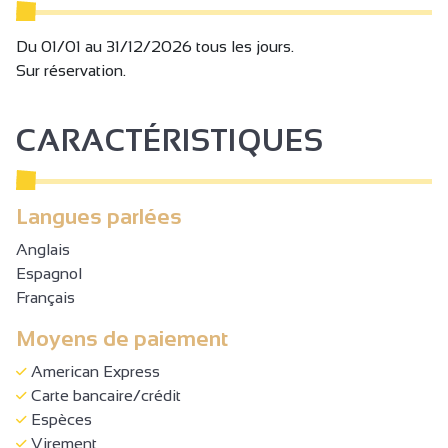
l’Hermitage, au pied des collines et des vignobles
renommés de cette magnifique région touristique.
Du 01/01 au 31/12/2026 tous les jours.
Sur réservation.
CARACTÉRISTIQUES
Langues parlées
Anglais
Espagnol
Français
Moyens de paiement
American Express
Carte bancaire/crédit
Espèces
Virement