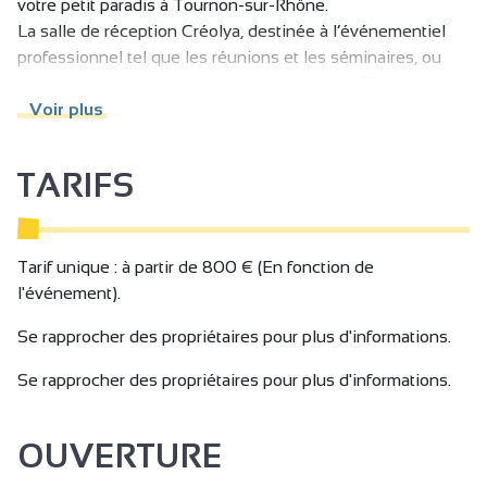
votre petit paradis à Tournon-sur-Rhône.
La salle de réception Créolya, destinée à l’événementiel
professionnel tel que les réunions et les séminaires, ou
privé comme les anniversaires et mariages, offre une
prestation personnalisable et adaptée à vos exigences.
Voir plus
D’une superficie de 250 m², elle peut accueillir jusqu’à
TARIFS
200 personnes pour un repas assis ou 250 personnes
debout.
Il est possible de bénéficier d’un hébergement sur place.
Tarif unique : à partir de 800 € (En fonction de
l'événement).
L’Escale propose un hébergement tout confort. Le gîte,
Se rapprocher des propriétaires pour plus d'informations.
d’une capacité de 14 couchages, se compose de sept
chambres doubles.
Se rapprocher des propriétaires pour plus d'informations.
Quant à l’établissement Tikazéla, il est idéalement situé au
OUVERTURE
cœur de la Vallée du Doux en Ardèche Verte, à moins de
4 km du centre de Tournon-sur-Rhône et de Tain-