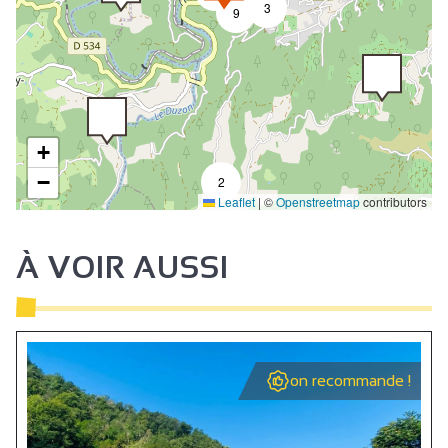
3
9
+
−
2
Leaflet
|
©
Openstreetmap
contributors
À VOIR AUSSI
on recommande !