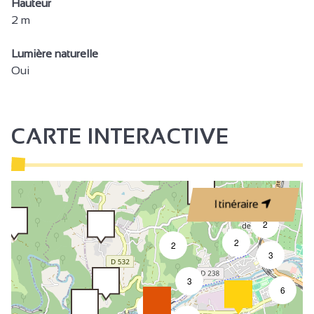
Hauteur
2 m
Lumière naturelle
Oui
CARTE INTERACTIVE
Itinéraire
2
2
2
3
3
6
7