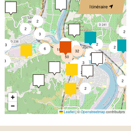
Itinéraire
2
2
2
3
3
2
3
8
2
6
18
32
4
8
50
4
3
3
2
2
2
2
+
−
Leaflet
|
©
Openstreetmap
contributors