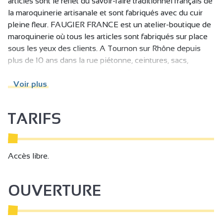
articles sont le reflet du savoir-faire traditionnel français de
la maroquinerie artisanale et sont fabriqués avec du cuir
pleine fleur. FAUGIER FRANCE est un atelier-boutique de
maroquinerie où tous les articles sont fabriqués sur place
sous les yeux des clients. A Tournon sur Rhône depuis
plus de 10 ans dans la rue piétonne, ceintures, sacs,
maroquinerie, petite maroquinerie & accessoires sont
entièrement créés et fabriqués par Florence Faugier.
Voir plus
Toutes les créations sont réalisées à la main avec amour et
passion.
TARIFS
Accès libre.
OUVERTURE