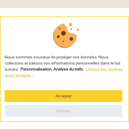
Nous sommes soucieux de protéger vos données. Nous
collectons et traitons vos informations personnelles dans le but
suivant :
Personnalisation, Analyse du trafic
.
Choisir les cookies
que j'accepte...
L’abus d’alcool est dangereux pour la santé, à consommer avec
modération.
Accepter
Gestion des cookies
Mentions légales
Refuser
Politique de confidentialité
Fait en france par