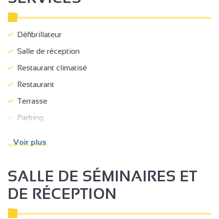
Défibrillateur
Salle de réception
Restaurant climatisé
Restaurant
Terrasse
Parking
Garage
Voir plus
Garage payant
Parking privé
SALLE DE SÉMINAIRES ET
Bornes de recharge pour véhicules électriques
DE RÉCEPTION
Bureau d'accueil
Circuits touristiques