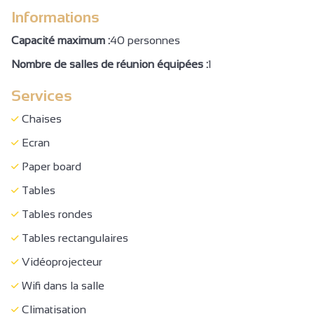
Informations
Cyber espace / bornes accès Internet
Capacité maximum :
40 personnes
Documentation touristique
Nombre de salles de réunion équipées :
1
Réservation
Services
Demi-pension
Pension complète
Chaises
Petit déjeuner en chambre
Ecran
Petit déjeuner
Paper board
Banquet
Tables
Paniers Pique-nique
Tables rondes
Plats à emporter/Plats cuisinés
Tables rectangulaires
Restauration enfants
Vidéoprojecteur
Traiteur
Wifi dans la salle
Location de salles
Climatisation