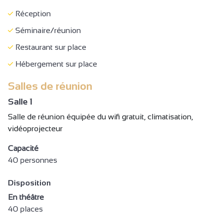
Chambre familiale
Réception
Lit 90 cm
Séminaire/réunion
Lit 140 cm
Restaurant sur place
Lit 160 cm
Hébergement sur place
Matériel Bébé
Salles de réunion
Lit bébé
Salle 1
Chaise bébé
Salle de réunion équipée du wifi gratuit, climatisation,
vidéoprojecteur
Table à langer
Matériel de repassage
Capacité
40 personnes
Sèche cheveux
Sèche serviettes
Disposition
Accès Internet privatif Wifi gratuit
En théâtre
40 places
Ordinateur à disposition