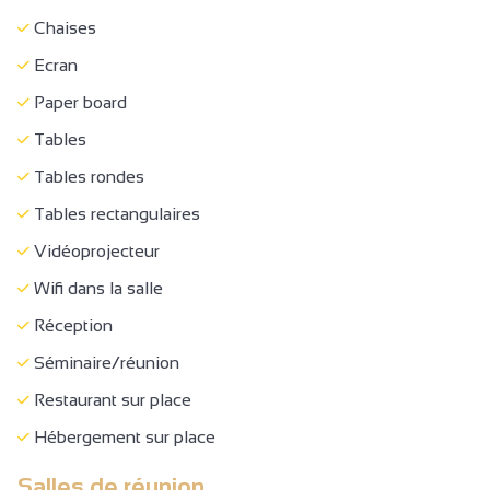
Mobilier/Comptoir d'accueil adapté aux personnes en
Chaises
fauteuil roulant
Ecran
Table accessible
Paper board
WC + barre d'appui + espace de circulation
Tables
Climatisation
Tables rondes
Réception
Tables rectangulaires
Séminaire/réunion
Vidéoprojecteur
Wifi dans la salle
Réception
Séminaire/réunion
Restaurant sur place
Hébergement sur place
Salles de réunion