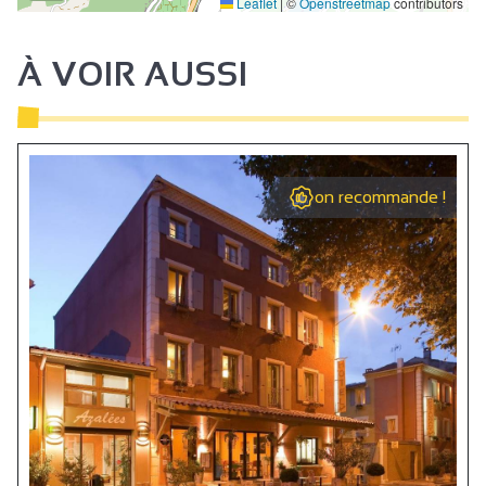
Leaflet
|
©
Openstreetmap
contributors
4
À VOIR AUSSI
on recommande !