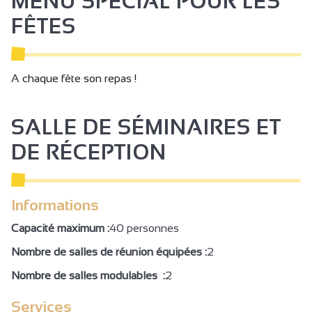
MENU SPÉCIAL POUR LES
Documentation touristique
FÊTES
Informations touristiques
Hébergement
A chaque fête son repas !
Banquet
Paniers Pique-nique
SALLE DE SÉMINAIRES ET
Plats à emporter/Plats cuisinés
DE RÉCEPTION
Restauration enfants
Location de salles
Chaise bébé
Informations
Accès Internet privatif Wifi
Capacité maximum :
40 personnes
Accessible en fauteuil roulant en autonomie
Nombre de salles de réunion équipées :
2
Accessible en fauteuil roulant avec aide
Nombre de salles modulables :
2
Zone de circulation dégagée
Services