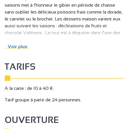
saisons met à l'honneur le gibier en période de chasse
sans oublier les délicieux poissons frais comme la dorade,
le carrelet ou le brochet. Les desserts maison varient eux
aussi suivant les saisons : déclinaisons de fruits et
chocolat Valrhona... Le tout est à déguster dans l'une des
deux salles à l'esprit contemporain ou sur la terrasse d'été
et sa pergola Bioclimatique.
Voir plus
En harmonie, une belle carte des vins. Possibilité de
composer vos propres menus pour les fêtes de familles,
TARIFS
repas d'affaires ou simple réunions.
S'adapte aux intolérances alimentaires, ex : allergies au
gluten.
A la carte : de 10 à 40 €.
Tarif groupe à partir de 24 personnes.
OUVERTURE