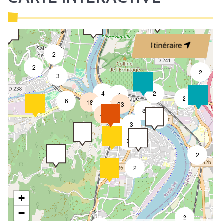
Itinéraire
2
2
2
3
4
2
7
2
6
18
33
4
8
49
4
3
2
2
2
2
+
−
2