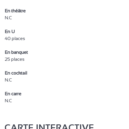
En théâtre
N.C
En U
40 places
En banquet
25 places
En cocktail
N.C
En carre
N.C
CARTE INTERACTIVE