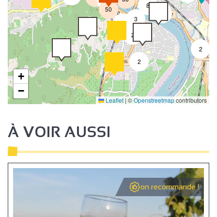
4
8
50
4
3
2
2
2
2
+
−
Leaflet
|
©
Openstreetmap
contributors
À VOIR AUSSI
on recommande !