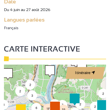
Date
Du 4 juin au 27 août 2026
Langues parlées
Français
CARTE INTERACTIVE
Itinéraire
2
2
2
3
4
2
3
7
2
6
18
33