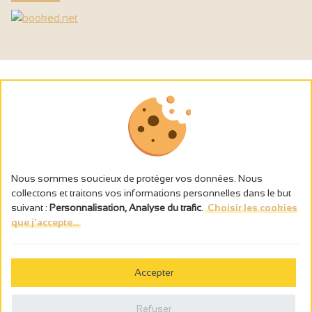
Nous sommes soucieux de protéger vos données. Nous
collectons et traitons vos informations personnelles dans le but
suivant :
Personnalisation, Analyse du trafic
.
Choisir les cookies
que j'accepte...
L’abus d’alcool est dangereux pour la santé, à consommer avec
modération.
Accepter
Gestion des cookies
Mentions légales
Refuser
Politique de confidentialité