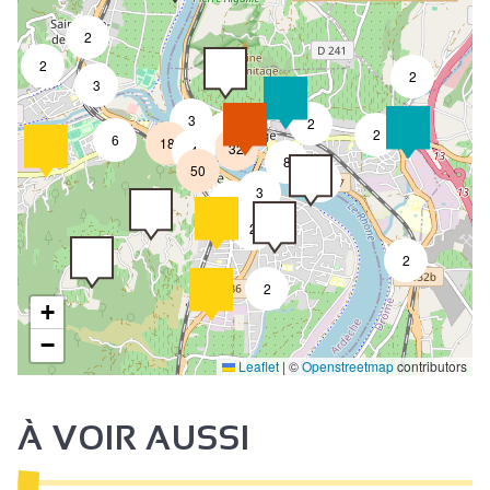
2
2
2
3
3
2
8
2
6
18
32
4
8
50
4
3
2
2
2
2
+
−
Leaflet
|
©
Openstreetmap
contributors
À VOIR AUSSI