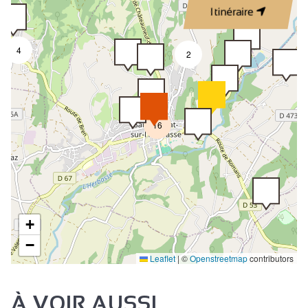
Itinéraire
4
2
16
+
−
Leaflet
|
©
Openstreetmap
contributors
À VOIR AUSSI