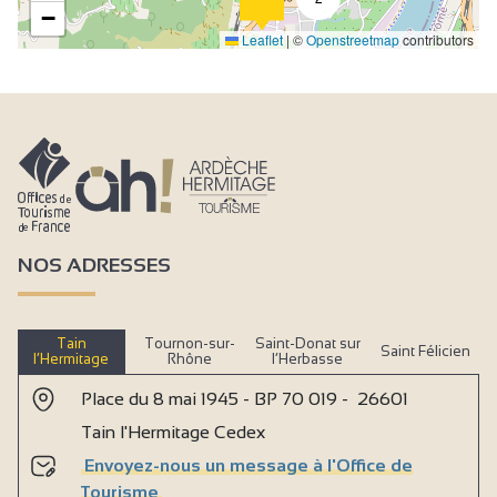
−
Leaflet
|
©
Openstreetmap
contributors
NOS ADRESSES
Tain
Tournon-sur-
Saint-Donat sur
Saint Félicien
l’Hermitage
Rhône
l’Herbasse
Place du 8 mai 1945 - BP 70 019 - 26601
Tain l'Hermitage Cedex
Envoyez-nous un message à l'Office de
Tourisme