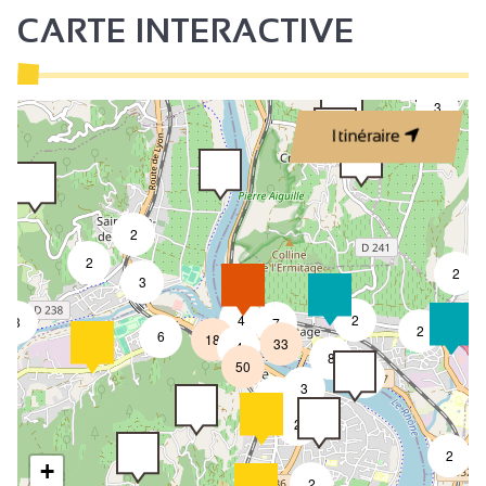
CARTE INTERACTIVE
3
Itinéraire
2
2
2
3
4
2
3
7
2
6
18
33
4
8
50
4
3
2
2
2
+
2