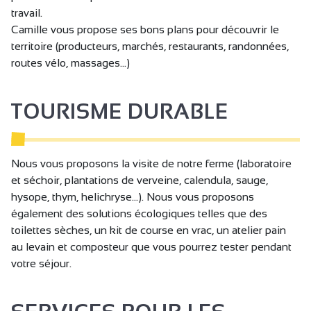
Documentation touristique
travail.
Camille vous propose ses bons plans pour découvrir le
Informations touristiques
territoire (producteurs, marchés, restaurants, randonnées,
Ménage en fin de séjour
routes vélo, massages...)
Lits faits à l'arrivée
Réservation obligatoire
TOURISME DURABLE
Vente à la propriété
Non fumeur
Nous vous proposons la visite de notre ferme (laboratoire
Hébergement insonorisé
et séchoir, plantations de verveine, calendula, sauge,
hysope, thym, helichryse...). Nous vous proposons
Cuisine
également des solutions écologiques telles que des
Séjour / Salle à manger
toilettes sèches, un kit de course en vrac, un atelier pain
Chambre familiale
au levain et composteur que vous pourrez tester pendant
votre séjour.
Canapé
Canapé convertible