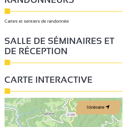
Bouilloire
Machine à café
Cafetière
Cartes et sentiers de randonnée
Lave linge collectif
SALLE DE SÉMINAIRES ET
Cheminée / Poêle
Double vitrage
DE RÉCEPTION
Bois à disposition
Accès Internet privatif Wifi
CARTE INTERACTIVE
Douche
2 salles de bain (privées)
Itinéraire