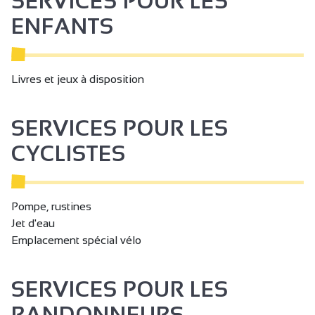
SERVICES POUR LES
Lit 90 cm
ENFANTS
Lit 160 cm
Lits superposés
Matériel Bébé
Livres et jeux à disposition
Lit bébé
SERVICES POUR LES
Couette
CYCLISTES
Draps compris
Chaise bébé
Aspirateur
Pompe, rustines
Congélateur
Jet d'eau
Emplacement spécial vélo
Four
Lave vaisselle
SERVICES POUR LES
Réfrigérateur
RANDONNEURS