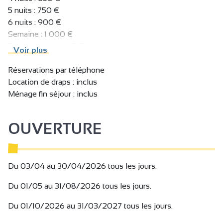
5 nuits : 750 €
6 nuits : 900 €
Semaine : 1 000 €
Taxe de séjour : 1 € (Par personne majeure et par nuit).
Voir plus
Du 01/05 au 31/08/2026
Réservations par téléphone
Trois personnes : à partir de 85 € (Par nuit)
Location de draps : inclus
2 nuits : 500 €
Ménage fin séjour : inclus
3 nuits : 550 €
4 nuits : 750 €
OUVERTURE
5 nuits : 850 €
6 nuits : 1 000 €
Semaine : 1 100 €
Taxe de séjour : 1 € (Par personne majeure et par nuit).
Du 03/04 au 30/04/2026 tous les jours.
Du 01/10/2026 au 31/03/2027
Du 01/05 au 31/08/2026 tous les jours.
Trois personnes : à partir de 70 € (Par nuit)
2 nuits : 400 €
Du 01/10/2026 au 31/03/2027 tous les jours.
3 nuits : 450 €