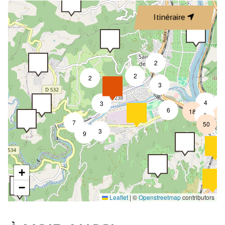
Itinéraire
2
2
2
3
4
3
7
6
18
3
4
7
50
3
9
+
−
Leaflet
|
©
Openstreetmap
contributors