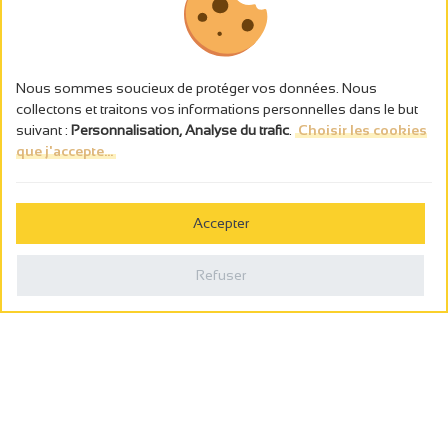
Nous sommes soucieux de protéger vos données. Nous
collectons et traitons vos informations personnelles dans le but
suivant :
Personnalisation, Analyse du trafic
.
Choisir les cookies
que j'accepte...
L’abus d’alcool est dangereux pour la santé, à consommer avec
modération.
Accepter
Gestion des cookies
Mentions légales
Refuser
Politique de confidentialité
Fait en france par
Webcam
Billetterie
0
Carnet de voyage
Rechercher