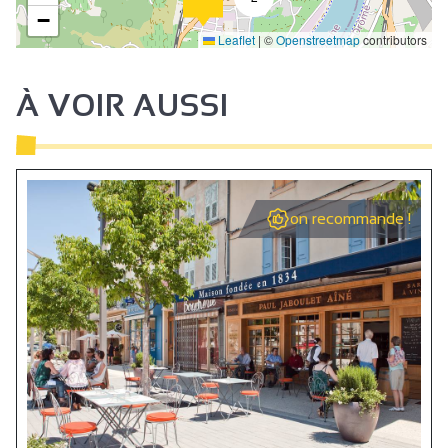
−
Leaflet
|
©
Openstreetmap
contributors
À VOIR AUSSI
on recommande !