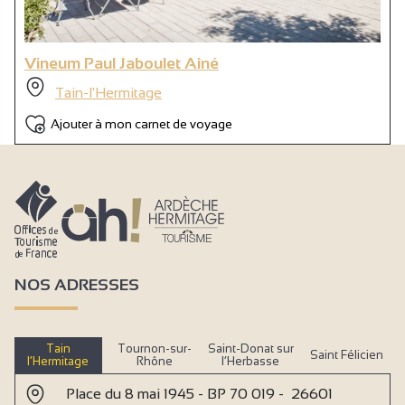
Vineum Paul Jaboulet Aîné
Tain-l'Hermitage
Ajouter à mon carnet de voyage
NOS ADRESSES
Tain
Tournon-sur-
Saint-Donat sur
Saint Félicien
l’Hermitage
Rhône
l’Herbasse
Place du 8 mai 1945 - BP 70 019 - 26601