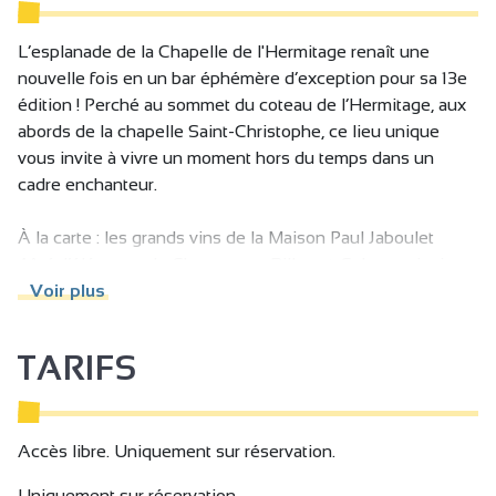
L’esplanade de la Chapelle de l'Hermitage renaît une
nouvelle fois en un bar éphémère d’exception pour sa 13e
édition ! Perché au sommet du coteau de l’Hermitage, aux
abords de la chapelle Saint-Christophe, ce lieu unique
vous invite à vivre un moment hors du temps dans un
cadre enchanteur.
À la carte : les grands vins de la Maison Paul Jaboulet
Aîné, l’élégance du Champagne Billecart-Salmon, ainsi que
de savoureuses planches de fromages et charcuteries.
Voir plus
Retrouvez-nous en famille ou entre amis dans ce cadre
TARIFS
unique avec vue imprenable, ambiance estivale et
moments inoubliables.
Accès libre. Uniquement sur réservation.
Uniquement sur réservation