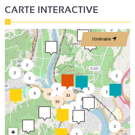
CARTE INTERACTIVE
3
Itinéraire
2
2
2
3
4
2
7
2
6
18
33
4
8
50
4
3
2
2
2
+
2