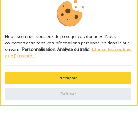
Nous sommes soucieux de protéger vos données. Nous
collectons et traitons vos informations personnelles dans le but
suivant :
Personnalisation, Analyse du trafic
.
Choisir les cookies
que j'accepte...
L’abus d’alcool est dangereux pour la santé, à consommer avec
modération.
Accepter
Gestion des cookies
Mentions légales
Refuser
Politique de confidentialité
Fait en france par
Webcam
Billetterie
0
Carnet de voyage