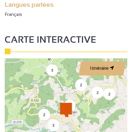
Langues parlées
Français
CARTE INTERACTIVE
Itinéraire
3
2
2
2
4
2
14
3