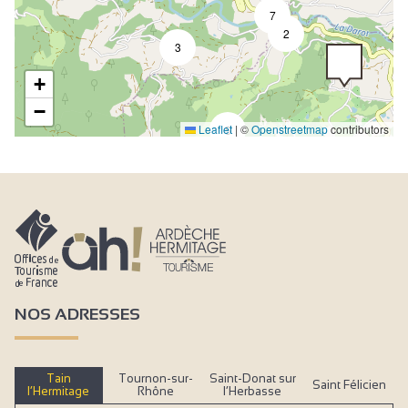
7
2
3
+
−
Leaflet
|
©
Openstreetmap
contributors
5
NOS ADRESSES
Tain
Tournon-sur-
Saint-Donat sur
Saint Félicien
l’Hermitage
Rhône
l’Herbasse