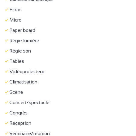
Petit déjeuner
Ecran
Location de draps
Micro
Location de salles
Paper board
Séjour / Salle à manger
Régie lumière
Matériel Bébé
Régie son
Chaise bébé
Tables
Congélateur
Vidéoprojecteur
Lave vaisselle
Climatisation
Accès Internet privatif Wifi
Scène
Climatisation
Concert/spectacle
Jeunesse et Sport / Direction Départementale de la
Congrès
Cohésion Sociale
Réception
Concert/spectacle
Séminaire/réunion