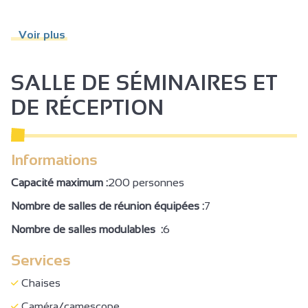
Sonorisation
Voir plus
Espace fitness
Hammam
SALLE DE SÉMINAIRES ET
Sauna
DE RÉCEPTION
Parc
Terrasse
Informations
Salon de jardin
Abris pour vélo ou VTT
Capacité maximum :
200 personnes
Parking
Nombre de salles de réunion équipées :
7
Parking autocar
Nombre de salles modulables :
6
Ménage en fin de séjour
Services
Demi-pension
Chaises
Pension complète
Caméra/camescope