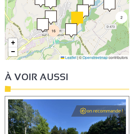
2
16
+
−
Leaflet
|
©
Openstreetmap
contributors
À VOIR AUSSI
on recommande !