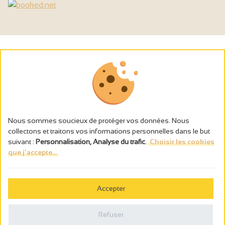
Nous sommes soucieux de protéger vos données. Nous
collectons et traitons vos informations personnelles dans le but
suivant :
Personnalisation, Analyse du trafic
.
Choisir les cookies
que j'accepte...
L’abus d’alcool est dangereux pour la santé, à consommer avec
modération.
Accepter
Gestion des cookies
Mentions légales
Refuser
Politique de confidentialité