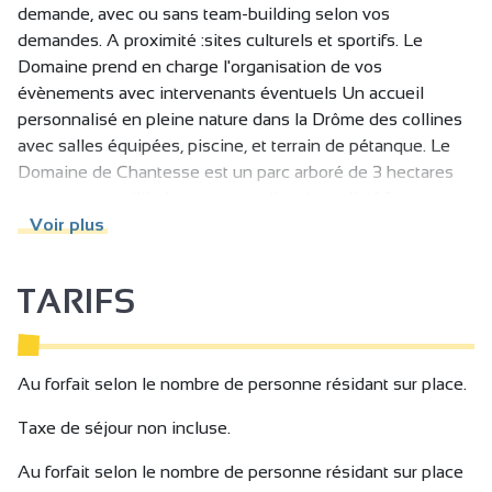
demande, avec ou sans team-building selon vos
demandes. A proximité :sites culturels et sportifs. Le
Domaine prend en charge l'organisation de vos
évènements avec intervenants éventuels Un accueil
personnalisé en pleine nature dans la Drôme des collines
avec salles équipées, piscine, et terrain de pétanque. Le
Domaine de Chantesse est un parc arboré de 3 hectares
qui peut accueillir des groupes allant jusqu’à 160
personnes en journée d’étude ou en séminaire résidentiel.
Voir plus
Idéal pour vos évènements d’entreprise !
Il dispose de 6 salles modulables (Théâtre, U, plénière,
TARIFS
Sous-commissions, Conférence, etc)
-La Ferme : 100 m²
- Le Loft : 60 m²
- Bambou : 35 m²
Au forfait selon le nombre de personne résidant sur place.
- Robinson : 35 m²
Taxe de séjour non incluse.
- Cocoon : 70m²
- Le Grand dôme : 215m²
Au forfait selon le nombre de personne résidant sur place
Ainsi qu’une grande salle de réception de 375 m² :