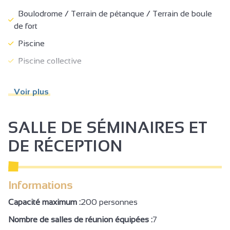
Boulodrome / Terrain de pétanque / Terrain de boule
de fort
Piscine
Piscine collective
Sonorisation
Voir plus
Espace fitness
Hammam
SALLE DE SÉMINAIRES ET
Sauna
DE RÉCEPTION
Parc
Terrasse
Informations
Salon de jardin
Abris pour vélo ou VTT
Capacité maximum :
200 personnes
Parking
Nombre de salles de réunion équipées :
7