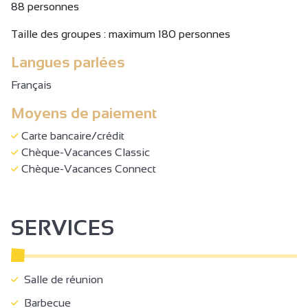
abricots, auprès de nos producteurs locaux. Il y en a pour
88 personnes
tous les goûts à Saint-Donat… Chantesse donne vie à vos
Taille des groupes : maximum 180 personnes
envies !
Langues parlées
Français
Moyens de paiement
Carte bancaire/crédit
Chèque-Vacances Classic
Chèque-Vacances Connect
SERVICES
Salle de réunion
Barbecue