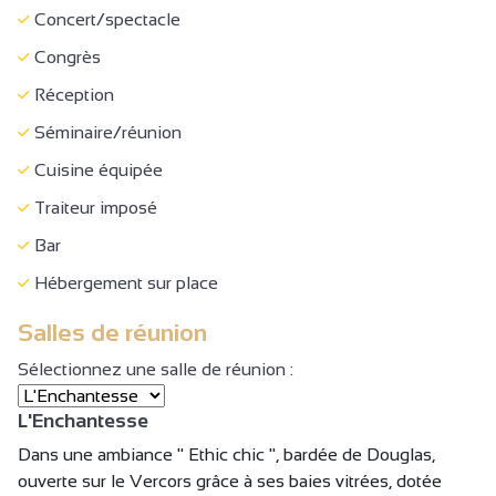
Climatisation
Concert/spectacle
Jeunesse et Sport / Direction Départementale de la
Congrès
Cohésion Sociale
Réception
Concert/spectacle
Séminaire/réunion
Congrès
Cuisine équipée
Réception
Traiteur imposé
Séminaire/réunion
Bar
Hébergement sur place
Salles de réunion
Sélectionnez une salle de réunion :
L'Enchantesse
Dans une ambiance " Ethic chic ", bardée de Douglas,
ouverte sur le Vercors grâce à ses baies vitrées, dotée