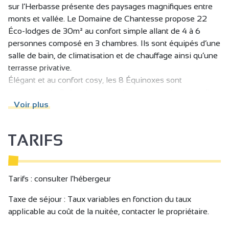
sur l’Herbasse présente des paysages magnifiques entre
monts et vallée. Le Domaine de Chantesse propose 22
Éco-lodges de 30m² au confort simple allant de 4 à 6
personnes composé en 3 chambres. Ils sont équipés d’une
salle de bain, de climatisation et de chauffage ainsi qu’une
terrasse privative.
Élégant et au confort cosy, les 8 Équinoxes sont
constitués de 2 chambres avec lits superposés, une salle
de bain centrale ainsi qu’un lit double modulable. Ils sont
Voir plus
également équipés de climatisation, de chauffage et d’une
terrasse privative.
TARIFS
Saint-Donat et ses communes avoisinantes, proposent
différentes fêtes de village toute l’année, comme la fête de
l’abricot à Bren ou encore la fête de l’asperge de Charmes-
Tarifs : consulter l'hébergeur
sur-l’Herbasse et sans oublier le Carnaval de Romans sur
Taxe de séjour : Taux variables en fonction du taux
Isère.
applicable au coût de la nuitée, contacter le propriétaire.
Vous retrouverez les joies de la baignade au Domaine du
Lac de Champos, base de loisir arboré avec tennis,