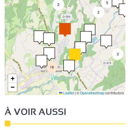
5
2
2
2
16
+
−
Leaflet
|
©
Openstreetmap
contributors
À VOIR AUSSI