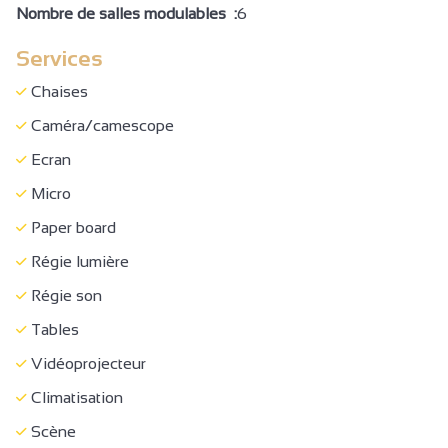
Parking autocar
Nombre de salles modulables :
6
Ménage en fin de séjour
Services
Demi-pension
Chaises
Pension complète
Caméra/camescope
Petit déjeuner
Ecran
Location de draps
Micro
Location de salles
Paper board
Séjour / Salle à manger
Régie lumière
Matériel Bébé
Régie son
Chaise bébé
Tables
Congélateur
Vidéoprojecteur
Lave vaisselle
Climatisation
Accès Internet privatif Wifi
Scène