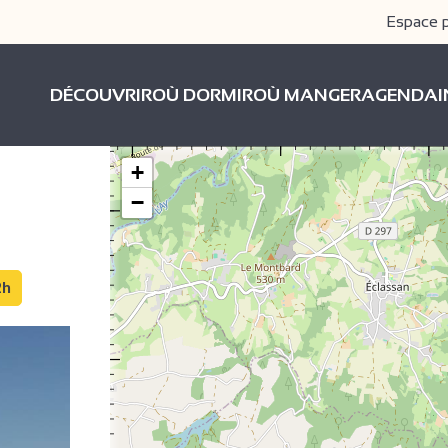
Espace 
DÉCOUVRIR
OÙ DORMIR
OÙ MANGER
AGENDA
+
−
2h