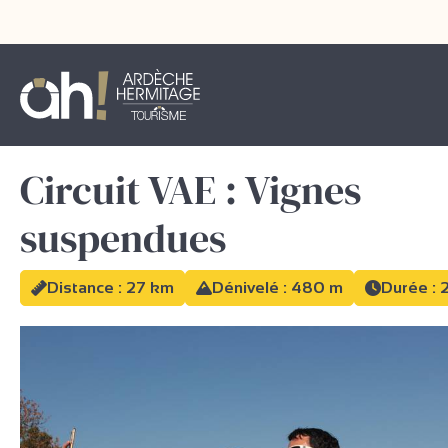
Circuit VAE : Vignes
suspendues
Distance : 27 km
Dénivelé : 480 m
Durée : 