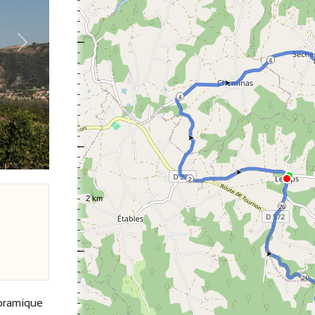
Suivant
6
4
2
26
24
noramique