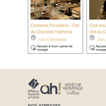
9
Comptoir Porcelana - Cité
Ciné-goû
du Chocolat Valrhona
cité du 
Tain-l'Hermitage
Tain-
Ajouter à mon carnet de
Ajoute
voyage
voyag
NOS ADRESSES