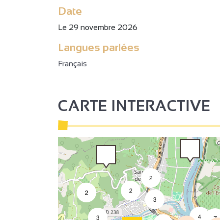
Date
3
Le 29 novembre 2026
2
Langues parlées
2
Français
3
CARTE INTERACTIVE
2
2
2
3
4
3
7