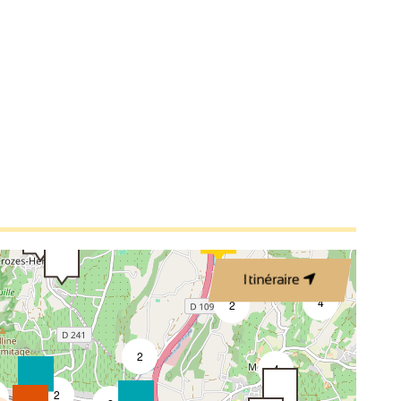
3
2
2
3
Itinéraire
4
2
2
4
2