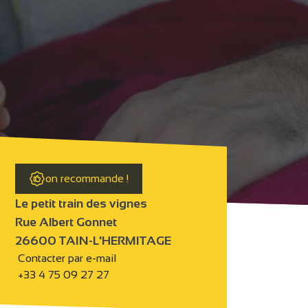
on recommande !
Le petit train des vignes
Rue Albert Gonnet
26600 TAIN-L'HERMITAGE
Contacter par e-mail
+33 4 75 09 27 27