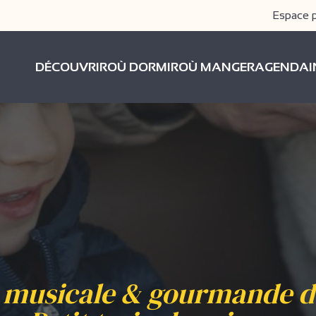
Espace 
DÉCOUVRIR
OÙ DORMIR
OÙ MANGER
AGENDA
 musicale & gourmande de