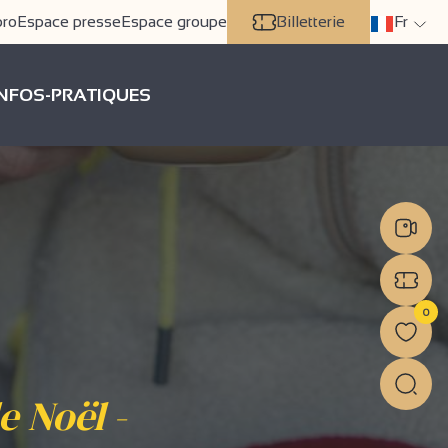
pro
Espace presse
Espace groupe
Billetterie
Fr
INFOS-PRATIQUES
0
 Noël -