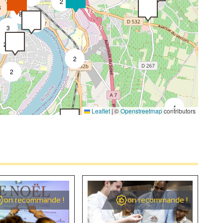
2
3
8
4
3
3
2
2
2
4
Leaflet
|
©
Openstreetmap
contributors
2
2
on recommande !
on recommande !