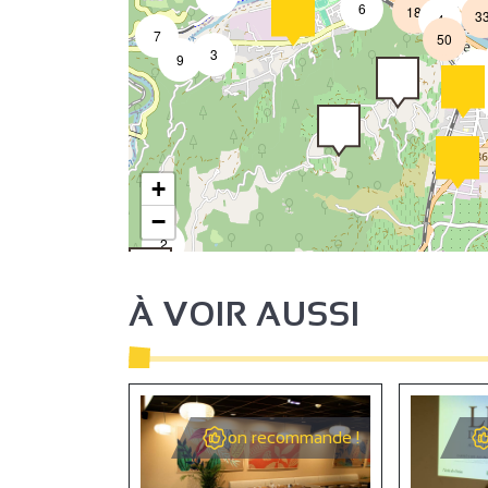
6
18
3
4
7
50
3
9
2
+
−
2
4
À VOIR AUSSI
2
on recommande !