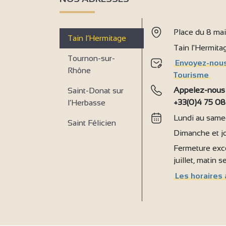
Place du 8 ma
Tain l’Hermitage
Tain l'Hermit
Tournon-sur-
Envoyez-nous
Rhône
Tourisme
Appelez-nous
Saint-Donat sur
+33(0)4 75 08
l’Herbasse
Lundi au samed
Saint Félicien
Dimanche et jo
Fermeture exce
juillet, matin 
Les horaires 