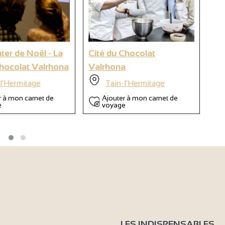
9
ter de Noël - La
Cité du Chocolat
Ch
6
Chocolat Valrhona
Valrhona
mon
ch
l'Hermitage
Tain-l'Hermitage
r à mon carnet de
Ajouter à mon carnet de
e
voyage
LES INDISPENSABLES