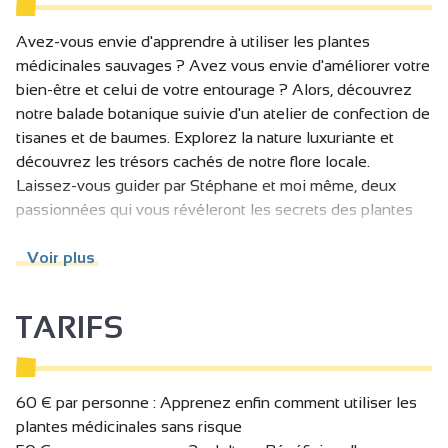
Avez-vous envie d'apprendre à utiliser les plantes
médicinales sauvages ? Avez vous envie d'améliorer votre
bien-être et celui de votre entourage ? Alors, découvrez
notre balade botanique suivie d'un atelier de confection de
tisanes et de baumes. Explorez la nature luxuriante et
découvrez les trésors cachés de notre flore locale.
Laissez-vous guider par Stéphane et moi même, deux
passionnées qui vous révéleront les secrets des plantes
médicinales.
Voir plus
Vous serez plongée dans un monde fascinant et vous
apprendrez à :
TARIFS
Reconnaître les plantes sauvages médicinales
Savoir bien cueillir, quand, comment et combien
Utiliser des plantes sans risque en tisane, en huile, en
60 € par personne : Apprenez enfin comment utiliser les
baumes, en sirops, en vins, en vinaigre etc.
plantes médicinales sans risque