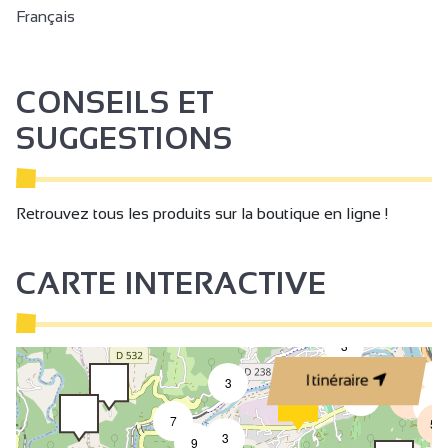
Français
CONSEILS ET
SUGGESTIONS
Retrouvez tous les produits sur la boutique en ligne !
CARTE INTERACTIVE
3
Itinéraire
4
3
6
18
4
7
50
3
9