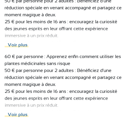
Découvrir les meilleurs livres pour cueillir sans se tromper
50 € par personne pour 2 adultes : Bénéficiez d'une
Réaliser vos propres recettes
réduction spéciale en venant accompagné et partagez ce
Repartir avec un livret complet sur les plantes médicinales
moment magique à deux.
Repartir avec votre tisane personnalisée et votre baume.
25 € pour les moins de 16 ans : encouragez la curiosité
des jeunes esprits en leur offrant cette expérience
Lors de cette balade botanique, ouvrez grand vos sens et
immersive à un prix réduit.
apprenez à reconnaître les plantes par leurs feuilles, leurs
Gratuit pour les moins de 12 ans : Faites découvrir la
Voir plus
fleurs et leurs parfums envoûtants. Laissez-vous
beauté de la nature à vos enfants sans vous soucier des
surprendre par les vertus insoupçonnées de ces
frais.
60 € par personne : Apprenez enfin comment utiliser les
merveilles de la nature.
plantes médicinales sans risque
50 € par personne pour 2 adultes : Bénéficiez d'une
réduction spéciale en venant accompagné et partagez ce
moment magique à deux.
Plongez vous ensuite dans l'atelier créatif où vous
25 € pour les moins de 16 ans : encouragez la curiosité
apprendrez à confectionner vos propres tisanes et
des jeunes esprits en leur offrant cette expérience
baumes. Expérimentez les différentes combinaisons de
immersive à un prix réduit.
plantes pour créer des infusions savoureuses et
Gratuit pour les moins de 12 ans : Faites découvrir la
Voir plus
apaisantes, adaptées à vos besoins personnels.
beauté de la nature à vos enfants sans vous soucier des
frais.