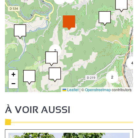
2
4
+
2
−
Leaflet
|
©
Openstreetmap
contributors
À VOIR AUSSI