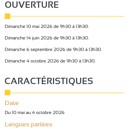
OUVERTURE
Puis, laissez-vous guider dans l'élaboration de baumes
naturels. Découvrez les bienfaits des plantes médicinales
pour nourrir votre peau et apaiser votre esprit.
Dimanche 10 mai 2026 de 9h30 à 13h30.
Repartez avec votre propre baume, un véritable trésor de
bien-être à emporter chez vous.
Dimanche 14 juin 2026 de 9h30 à 13h30.
Dimanche 6 septembre 2026 de 9h30 à 13h30.
Enrichissez vos connaissances, partagez des moments
conviviaux et repartez avec des souvenirs impérissables.
Dimanche 4 octobre 2026 de 9h30 à 13h30.
Reconnectez-vous avec la nature et offrez-vous une
parenthèse enchantée où les plantes médicinales vous
CARACTÉRISTIQUES
dévoileront leurs secrets.
Nous sommes impatientes de vous accueillir lors de cette
Date
expérience mémorable.
Du 10 mai au 4 octobre 2026
Langues parlées