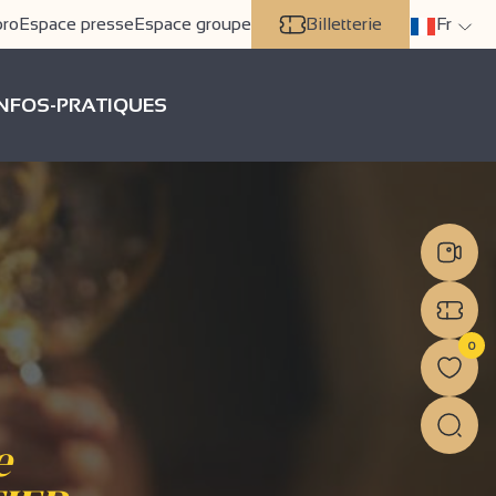
pro
Espace presse
Espace groupe
Billetterie
Fr
INFOS-PRATIQUES
0
e