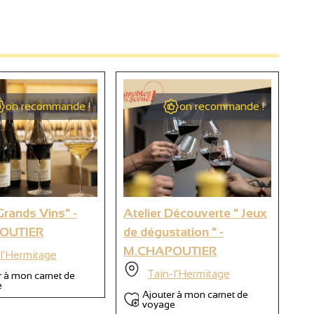
2
on recommande !
on recommande !
2
9
Grands Vins" -
Atelier Découverte " Jeux
At
OUTIER
de dégustation " -
Dé
6
M.CHAPOUTIER
de
l'Hermitage
Tain-l'Hermitage
r à mon carnet de
e
Ajouter à mon carnet de
voyage