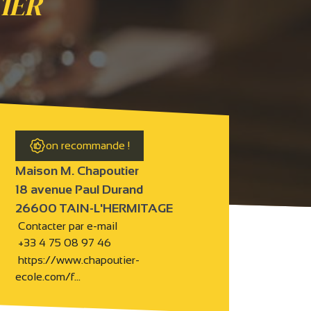
TIER
on recommande !
Maison M. Chapoutier
18 avenue Paul Durand
26600 TAIN-L'HERMITAGE
Contacter par e-mail
+33 4 75 08 97 46
https://www.chapoutier-
ecole.com/f…