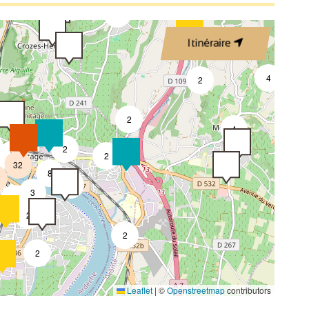
2
3
Itinéraire
4
2
2
4
2
8
2
32
8
4
3
2
2
2
2
Leaflet
|
©
Openstreetmap
contributors
4