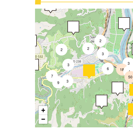
2
2
2
3
3
3
6
18
4
7
50
3
9
+
−
2