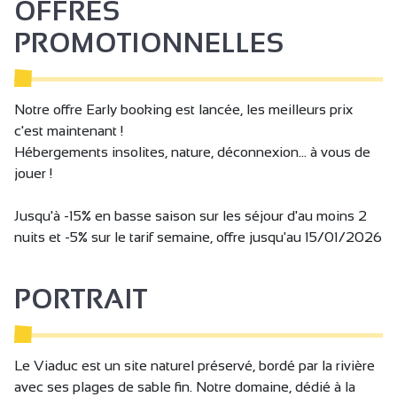
OFFRES
Bains à remous
PROMOTIONNELLES
Espace fitness
Espace Spa
Notre offre Early booking est lancée, les meilleurs prix
Sauna
c'est maintenant !
Terrain ombragé
Hébergements insolites, nature, déconnexion... à vous de
jouer !
Terrasse
Jardin
Jusqu'à -15% en basse saison sur les séjour d'au moins 2
nuits et -5% sur le tarif semaine, offre jusqu'au 15/01/2026
Abris pour vélo ou VTT
Laverie
PORTRAIT
A proximité propriétaire
Parking
Animaux acceptés
Le Viaduc est un site naturel préservé, bordé par la rivière
avec ses plages de sable fin. Notre domaine, dédié à la
Animaux avec supplément