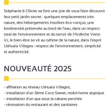
Lave linge collectif
Stéphanie & Olivier se font une joie de vous faire découvrir
Accès Internet privatif Wifi
leur petit jardin secret : quelques emplacements très
Cabines lavabo
nature, des hébergements insolites éco-conçus, une
biodiversité préservée au bord de l'eau, dans un respect
Douches chaudes
total de l'environnement et du terroir de l'Ardèche Verte.
Lavabos eau chaude
Ici, le bien-être se vit au rythme de la nature, dans l’esprit
Lavoirs eau chaude
Ushuaïa Villages : respect de l’environnement, simplicité
et authenticité.
Sanitaires communs
Personnel d’accueil sensibilisé à l’accueil des
NOUVEAUTÉ 2025
personnes en situation de handicap
Prestations adaptées pour déficience mentale
Prestations adaptées pour déficience auditive
- affiliation au réseau Ushuaïa Villages,
Accessible en fauteuil roulant avec aide
- installation d'un 3ème Coco Sweet, mobil-home atypique
- installation d'un spa sous la cabane perchée
Rampe d'accès
- rénovation du restaurant et des sanitaires
Possibilité de déposer quelqu’un devant le site