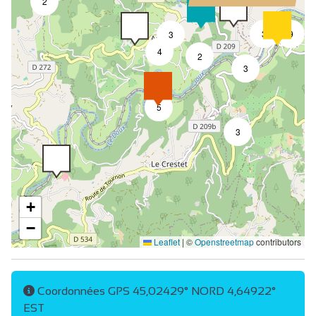
2
3
9
3
4
2
3
5
3
+
−
Leaflet
|
©
Openstreetmap
contributors
Coordonnées GPS 45,02429° NORD 4,64922°
EST