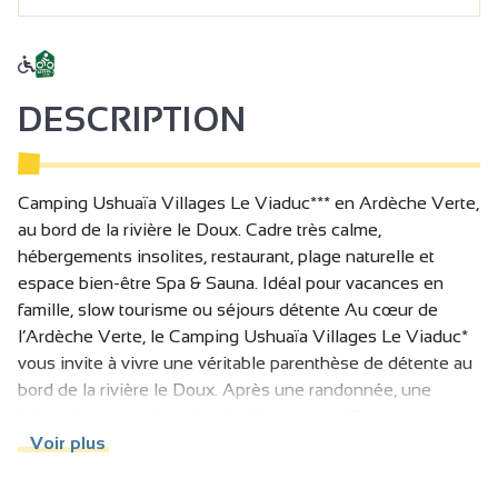
DESCRIPTION
Camping Ushuaïa Villages Le Viaduc*** en Ardèche Verte,
au bord de la rivière le Doux. Cadre très calme,
hébergements insolites, restaurant, plage naturelle et
espace bien-être Spa & Sauna. Idéal pour vacances en
famille, slow tourisme ou séjours détente Au cœur de
l’Ardèche Verte, le Camping Ushuaïa Villages Le Viaduc*
vous invite à vivre une véritable parenthèse de détente au
bord de la rivière le Doux. Après une randonnée, une
baignade ou une journée de découverte, offrez-vous un
moment de relaxation dans notre nouvel espace Spa &
Voir plus
Sauna, niché dans un environnement naturel, calme et
préservé.