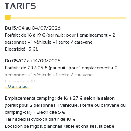
TARIFS
Hébergements insolites, cabane perchée avec spa,
restaurant, nature omniprésente et silence apaisant… Ici, on
ralentit, on respire, on se ressource !
Du 15/04 au 04/07/2026
Forfait : de 16 à 19 € (par nuit : pour 1 emplacement + 2
personnes + 1 véhicule + 1 tente / caravane
Electricité : 5 €).
Du 05/07 au 14/09/2026
Forfait : de 23 à 25 € (par nuit : pour 1 emplacement + 2
personnes + 1 véhicule + 1 tente / caravane
Electricité 5 €).
Voir plus
Emplacements camping : de 16 à 27 € selon la saison
Emplacements camping : de 16 à 27 € selon la saison
(forfait pour 2 personnes, 1 véhicule, 1 tente ou caravane ou
(forfait pour 2 personnes, 1 véhicule, 1 tente ou caravane ou
camping-car) + Electricité 5 €
camping-car) + Electricité 5 €
Tarif spécial cyclo : à partir de 10 €
Tarif spécial cyclo : à partir de 10 €
Location de frigos, planchas, table et chaises, lit bébé
Location de frigos, planchas, table et chaises, lit bébé
Location d'hébergements insolites : Safari-lodges, cabane