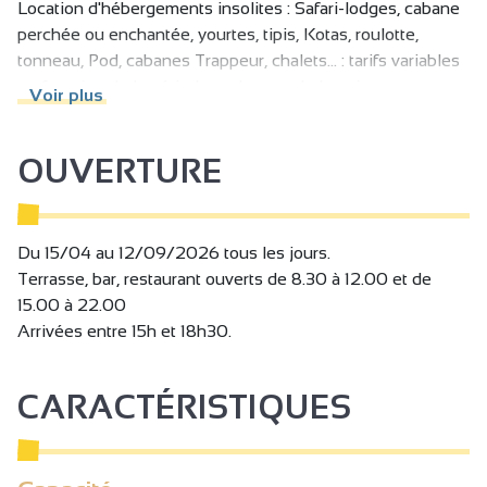
Location d'hébergements insolites : Safari-lodges, cabane
perchée ou enchantée, yourtes, tipis, Kotas, roulotte,
perchée ou enchantée, yourtes, tipis, Kotas, roulotte,
tonneau, Pod, cabanes Trappeur, chalets... : tarifs variables
tonneau, Pod, cabanes Trappeur, chalets... : tarifs variables
en fonction de la période et du type de location.
en fonction de la période et du type de location.
Espace bien-être Spa & sauna : 20 € / heure par personne
Voir plus
Espace bien-être Spa & sauna : 20 € / heure par personne
(+16 ans)
(+16 ans)
OUVERTURE
Tarifs taxe de séjour : 0,50 €/adulte et par nuitée
Tarifs taxe de séjour : 0,50 €/adulte et par nuitée
Eco-participation : 0,40 €/personne et par nuitée.
Eco-participation : 0,40 €/personne et par nuitée
Taxe de séjour non incluse.
Du 15/04 au 12/09/2026 tous les jours.
Terrasse, bar, restaurant ouverts de 8.30 à 12.00 et de
15.00 à 22.00
Arrivées entre 15h et 18h30.
CARACTÉRISTIQUES