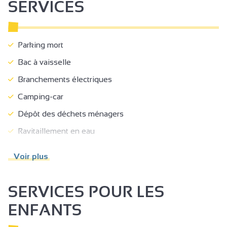
SERVICES
Parking mort
Bac à vaisselle
Branchements électriques
Camping-car
Dépôt des déchets ménagers
Ravitaillement en eau
Equipements développement durable
Voir plus
Gestion des déchets
Récupérateurs d'eau de pluie
SERVICES POUR LES
Toilettes sèches
ENFANTS
Aire de pique-nique