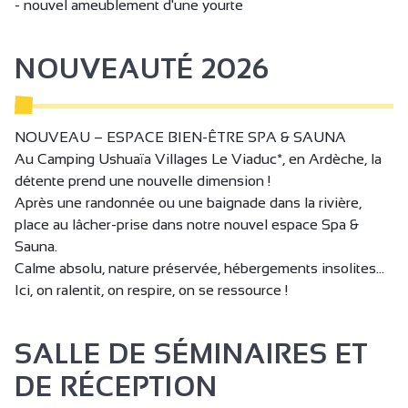
- nouvel ameublement d'une yourte
WC + barre d'appui + espace de circulation
Douche avec assise + espace de circulation
NOUVEAUTÉ 2026
Réception
Bar
NOUVEAU – ESPACE BIEN-ÊTRE SPA & SAUNA
Au Camping Ushuaïa Villages Le Viaduc*, en Ardèche, la
détente prend une nouvelle dimension !
Après une randonnée ou une baignade dans la rivière,
place au lâcher-prise dans notre nouvel espace Spa &
Sauna.
Calme absolu, nature préservée, hébergements insolites…
Ici, on ralentit, on respire, on se ressource !
SALLE DE SÉMINAIRES ET
DE RÉCEPTION