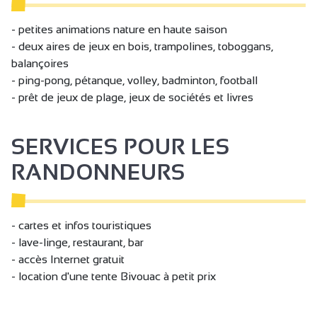
Barbecue
- petites animations nature en haute saison
Jeux de société
- deux aires de jeux en bois, trampolines, toboggans,
Plage
balançoires
- ping-pong, pétanque, volley, badminton, football
Plan d'eau
- prêt de jeux de plage, jeux de sociétés et livres
Salle d'animation
Plancha
SERVICES POUR LES
Prêt de jeux
RANDONNEURS
Boulodrome / Terrain de pétanque / Terrain de boule
de fort
Etang de pêche
- cartes et infos touristiques
- lave-linge, restaurant, bar
Trampoline
- accès Internet gratuit
Zone ludique
- location d'une tente Bivouac à petit prix
Toilettes
Restaurant