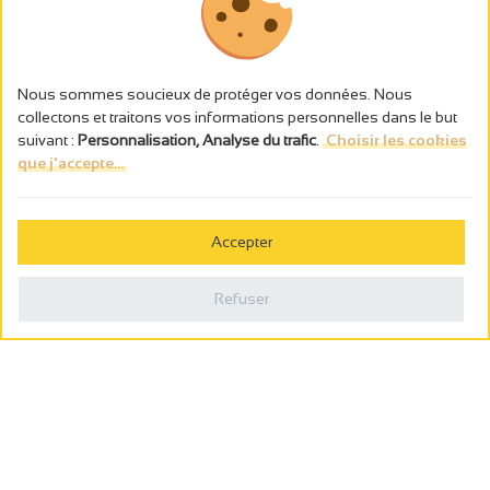
Nous sommes soucieux de protéger vos données. Nous
collectons et traitons vos informations personnelles dans le but
suivant :
Personnalisation, Analyse du trafic
.
Choisir les cookies
que j'accepte...
L’abus d’alcool est dangereux pour la santé, à consommer avec
modération.
Accepter
Gestion des cookies
Mentions légales
Refuser
Politique de confidentialité
Fait en france par
Webcam
Billetterie
0
Carnet de voyage
Rechercher