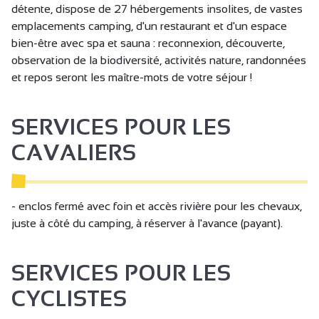
détente, dispose de 27 hébergements insolites, de vastes
Camping-cars autorisés
emplacements camping, d'un restaurant et d'un espace
bien-être avec spa et sauna : reconnexion, découverte,
Club enfants
observation de la biodiversité, activités nature, randonnées
Bureau d'accueil
et repos seront les maître-mots de votre séjour !
Documentation touristique
Point courrier
SERVICES POUR LES
Réservation
CAVALIERS
Alimentation/Point alimentation
Demi-pension
- enclos fermé avec foin et accès rivière pour les chevaux,
Petit déjeuner
juste à côté du camping, à réserver à l'avance (payant).
Plats à emporter/Plats cuisinés
Location de draps
SERVICES POUR LES
Location de linge
CYCLISTES
Location de matériel