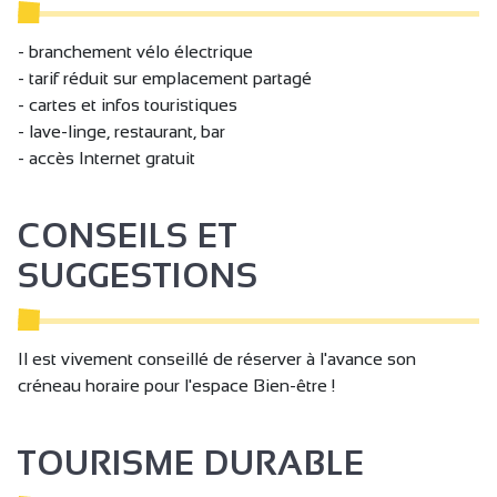
Animaux acceptés dans les locatifs
- branchement vélo électrique
Location de mobilhome
- tarif réduit sur emplacement partagé
Location HLL / chalet
- cartes et infos touristiques
- lave-linge, restaurant, bar
Location tentes
- accès Internet gratuit
Dépôt de glace
Dépôt de pain
CONSEILS ET
Matériel Bébé
SUGGESTIONS
Lit bébé
Baignoire bébé
Il est vivement conseillé de réserver à l'avance son
Chaise bébé
créneau horaire pour l'espace Bien-être !
Table à langer
Réfrigérateur
TOURISME DURABLE
Sèche cheveux