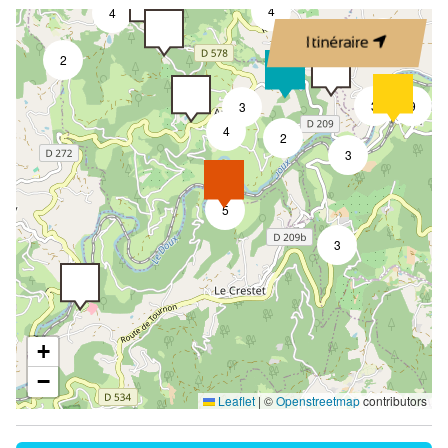
4
4
2
Itinéraire
2
3
9
3
4
2
3
5
3
+
−
Leaflet
|
©
Openstreetmap
contributors