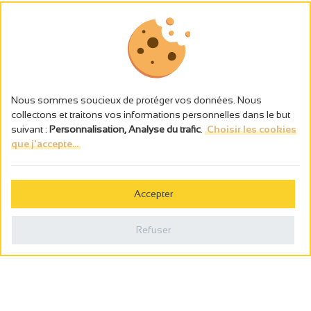
Nous sommes soucieux de protéger vos données. Nous
collectons et traitons vos informations personnelles dans le but
suivant :
Personnalisation, Analyse du trafic
.
Choisir les cookies
que j'accepte...
L’abus d’alcool est dangereux pour la santé, à consommer avec
modération.
Accepter
Gestion des cookies
Mentions légales
Refuser
Politique de confidentialité
Fait en france par
Webcam
Billetterie