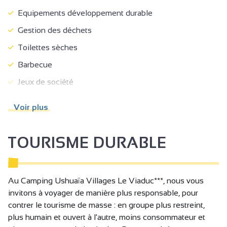
Equipements développement durable
Gestion des déchets
Toilettes sèches
Barbecue
Jeux de société
Prêt de jeux
Voir plus
Bibliothèque
Boulodrome / Terrain de pétanque / Terrain de boule
TOURISME DURABLE
de fort
Equipement de Tir à l'arc
Etang de pêche
Au Camping Ushuaïa Villages Le Viaduc***, nous vous
invitons à voyager de manière plus responsable, pour
Trampoline
contrer le tourisme de masse : en groupe plus restreint,
Table de ping pong
plus humain et ouvert à l'autre, moins consommateur et