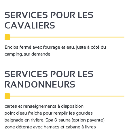
Possibilité de déposer quelqu’un devant le site
SERVICES POUR LES
Douche avec assise + espace de circulation
CAVALIERS
Réception
Enclos fermé avec fourrage et eau, juste à côté du
camping, sur demande
SERVICES POUR LES
RANDONNEURS
cartes et renseignements à disposition
point d'eau fraîche pour remplir les gourdes
baignade en rivière, Spa & sauna (option payante)
zone détente avec hamacs et cabane à livres