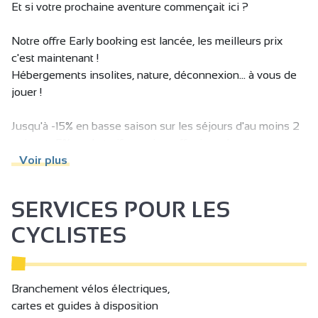
Et si votre prochaine aventure commençait ici ?
Matériel de repassage
Notre offre Early booking est lancée, les meilleurs prix
Micro-ondes
c'est maintenant !
Réfrigérateur
Hébergements insolites, nature, déconnexion... à vous de
Sèche cheveux
jouer !
Bouilloire
Jusqu'à -15% en basse saison sur les séjours d'au moins 2
Cafetière
nuits et -5% sur le tarif semaine, offre jusqu'au
15/01/2026.
Voir plus
Lave linge collectif
Accès Internet privatif Wifi
SERVICES POUR LES
Douche
CYCLISTES
1 salle de bain (privée)
Sanitaires communs
Sanitaires privés
Branchement vélos électriques,
cartes et guides à disposition
Accessible en fauteuil roulant avec aide