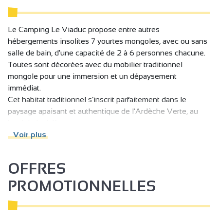
Coin cuisine
Le Camping Le Viaduc propose entre autres
Cuisine
hébergements insolites 7 yourtes mongoles, avec ou sans
Séjour / Salle à manger
salle de bain, d'une capacité de 2 à 6 personnes chacune.
Toutes sont décorées avec du mobilier traditionnel
Chambre familiale
mongole pour une immersion et un dépaysement
Canapé
immédiat.
Lit 90 cm
Cet habitat traditionnel s’inscrit parfaitement dans le
paysage apaisant et authentique de l'Ardèche Verte, au
Lit 140 cm
bord de la rivière.
Lits superposés
Pour une escapade en amoureux ou des retrouvailles en
Voir plus
famille, la yourte est le cocon idéal pour votre séjour
Matériel Bébé
détente en Ardèche !
Lit bébé
OFFRES
Baignoire bébé
PROMOTIONNELLES
Couette
Table à langer