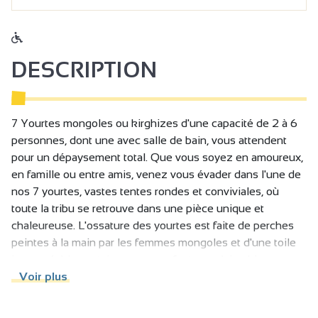
DESCRIPTION
7 Yourtes mongoles ou kirghizes d'une capacité de 2 à 6
personnes, dont une avec salle de bain, vous attendent
pour un dépaysement total. Que vous soyez en amoureux,
en famille ou entre amis, venez vous évader dans l'une de
nos 7 yourtes, vastes tentes rondes et conviviales, où
toute la tribu se retrouve dans une pièce unique et
chaleureuse. L'ossature des yourtes est faite de perches
peintes à la main par les femmes mongoles et d'une toile
imperméable, certaines avec un feutre en laine bien
isolant. Les deux yourtes pour 5 personnes bénéficient
Voir plus
désormais de 2 chambres et l'une d'elle d'une salle de bain
!