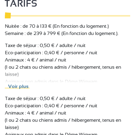
TARIFS
Venez tester aussi le Dôme Wigwam, une bulle ronde en
toile avec ossature bois, conçue pour 4 personnes, avec
salle de bain.
Toutes ces tentes disposent d'un coin cuisine, avec
Nuitée : de 70 à 133 € (En fonction du logement.)
transats et table forestière à l'extérieur pour prendre vos
Semaine : de 239 à 799 € (En fonction du logement.).
repas à l'ombre des grands arbres.
Taxe de séjour : 0,50 € / adulte / nuit
Respirez, évadez vous !
Eco-participation : 0,40 € / personne / nuit
Animaux : 4 € / animal / nuit
(1 ou 2 chats ou chiens admis / hébergement, tenus en
laisse)
Animaux non admis dans le Dôme Wigwam.
Voir plus
Taxe de séjour non incluse.
Taxe de séjour : 0,50 € / adulte / nuit
Eco-participation : 0,40 € / personne / nuit
Animaux : 4 € / animal / nuit
(1 ou 2 chats ou chiens admis / hébergement, tenus en
laisse)
Animaux non admis dans le Dôme Wigwam