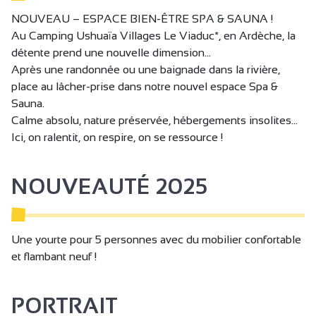
A proximité propriétaire
voiturette électrique, en vélo ou à pied,
NOUVEAU – ESPACE BIEN-ÊTRE SPA & SAUNA !
- promotion des acteurs touristiques locaux,
Parking
Au Camping Ushuaïa Villages Le Viaduc*, en Ardèche, la
- information sur les solutions de mobilité douce à
Parking gratuit
détente prend une nouvelle dimension...
proximité du camping (randonnées pédestres, cyclistes et
Après une randonnée ou une baignade dans la rivière,
Animaux acceptés
équestres, horaires de bus),
place au lâcher-prise dans notre nouvel espace Spa &
- utilisation de produits alimentaires issus du circuit-court,
Bureau d'accueil
Sauna.
liste des producteurs locaux sur notre site,
Calme absolu, nature préservée, hébergements insolites…
Documentation touristique
... et même un petit jardin aromatique et médicinal
Ici, on ralentit, on respire, on se ressource !
Informations touristiques
Réservation
NOUVEAUTÉ 2025
Réservation obligatoire
Demi-pension
Une yourte pour 5 personnes avec du mobilier confortable
Plats à emporter/Plats cuisinés
et flambant neuf !
Location de draps
Location de linge
PORTRAIT
Non fumeur