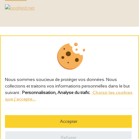
Nous sommes soucieux de protéger vos données. Nous
collectons et traitons vos informations personnelles dans le but
suivant :
Personnalisation, Analyse du trafic
.
Choisir les cookies
que j'accepte...
L’abus d’alcool est dangereux pour la santé, à consommer avec
modération.
Accepter
Gestion des cookies
Mentions légales
Refuser
Politique de confidentialité