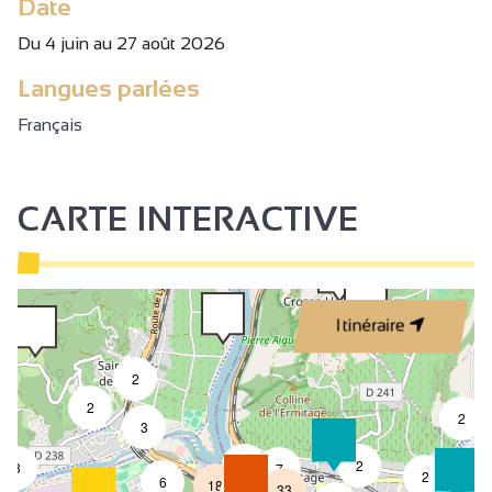
Date
Du 4 juin au 27 août 2026
Langues parlées
Français
CARTE INTERACTIVE
Itinéraire
2
2
2
3
4
2
3
7
2
6
18
33