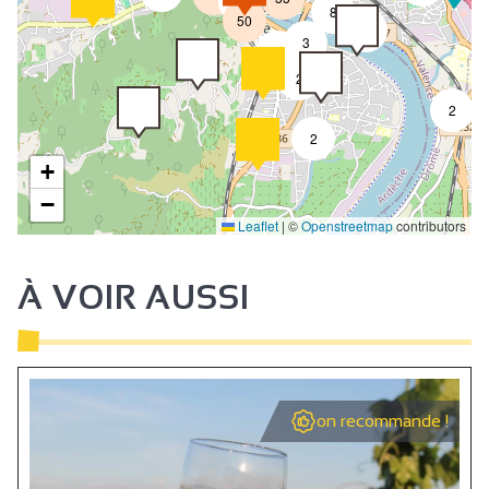
4
8
50
4
3
2
2
2
2
+
−
Leaflet
|
©
Openstreetmap
contributors
À VOIR AUSSI
on recommande !