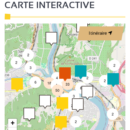
CARTE INTERACTIVE
3
Itinéraire
2
2
2
3
4
2
7
2
6
18
33
4
8
50
4
3
2
2
2
2
+