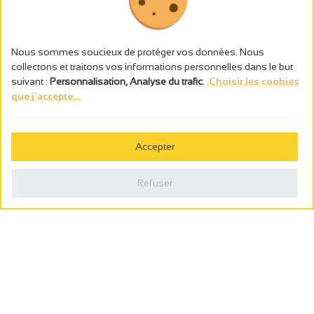
Nous sommes soucieux de protéger vos données. Nous
collectons et traitons vos informations personnelles dans le but
suivant :
Personnalisation, Analyse du trafic
.
Choisir les cookies
que j'accepte...
L’abus d’alcool est dangereux pour la santé, à consommer avec
modération.
Accepter
Gestion des cookies
Mentions légales
Refuser
Politique de confidentialité
Fait en france par
Webcam
Billetterie
0
Carnet de voyage
Rechercher