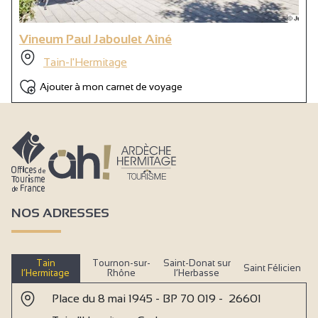
Vineum Paul Jaboulet Aîné
Tain-l'Hermitage
Ajouter à mon carnet de voyage
NOS ADRESSES
Tain
Tournon-sur-
Saint-Donat sur
Saint Félicien
l’Hermitage
Rhône
l’Herbasse
Place du 8 mai 1945 - BP 70 019 - 26601