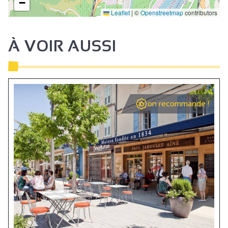
−
Leaflet
|
©
Openstreetmap
contributors
À VOIR AUSSI
on recommande !