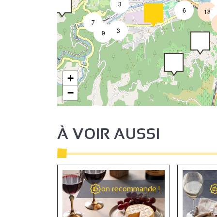
3
6
18
7
3
9
+
−
2
À VOIR AUSSI
2
on recommande !