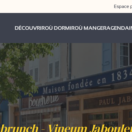
Espace 
DÉCOUVRIR
OÙ DORMIR
OÙ MANGER
AGENDA
brunch - Vineum Jaboulet