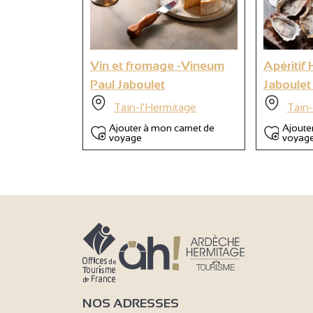
Vin et fromage -Vineum
Apéritif
9
Paul Jaboulet
Jaboulet
Tain-l'Hermitage
Tain-
Ajouter à mon carnet de
Ajoute
voyage
voyag
NOS ADRESSES