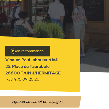
on recommande !
Vineum Paul Jaboulet Aîné
25, Place du Taurobole
26600 TAIN-L'HERMITAGE
+33 4 75 09 26 20
Ajouter au carnet de voyage
+