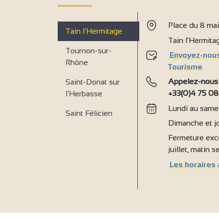
Place du 8 ma
Tain l’Hermitage
Tain l'Hermit
Tournon-sur-
Envoyez-nous
Rhône
Tourisme
Appelez-nous
Saint-Donat sur
+33(0)4 75 08
l’Herbasse
Lundi au samed
Saint Félicien
Dimanche et jo
Fermeture exce
juillet, matin 
Les horaires 