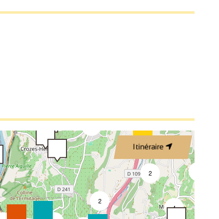
3
3
2
2
3
Itinéraire
4
2
2
4