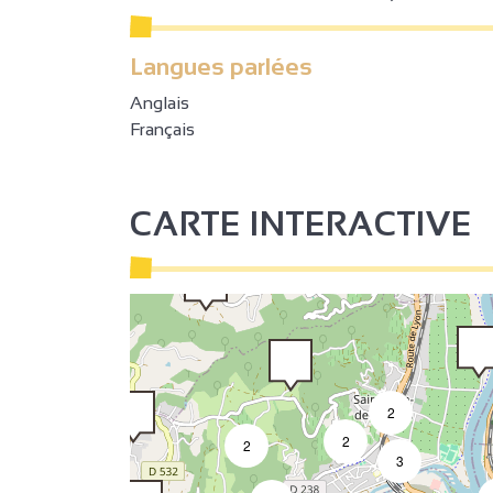
3
Langues parlées
2
Anglais
Français
2
CARTE INTERACTIVE
2
2
2
3