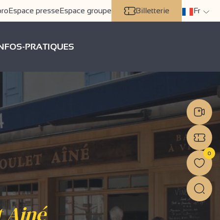
pro
Espace presse
Espace groupe
Billetterie
Fr
INFOS-PRATIQUES
0
 Ainé