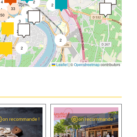
4
2
7
2
33
4
8
50
4
3
2
2
2
2
Leaflet
|
©
Openstreetmap
contributors
4
2
4
on recommande !
on recommande !
2