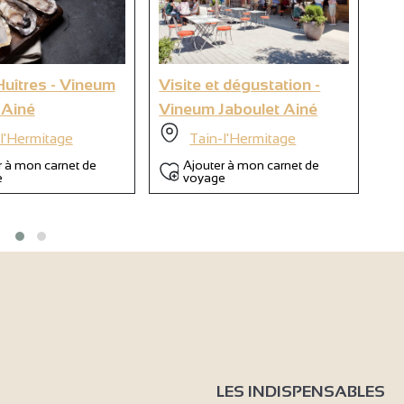
9
 Huîtres - Vineum
Visite et dégustation -
Ap
 Ainé
Vineum Jaboulet Ainé
Vi
6
l'Hermitage
Tain-l'Hermitage
r à mon carnet de
Ajouter à mon carnet de
e
voyage
LES INDISPENSABLES