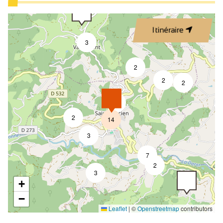
Itinéraire
3
2
2
2
4
2
14
3
7
2
3
+
−
Leaflet
|
©
Openstreetmap
contributors
5