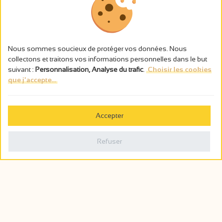
Nous sommes soucieux de protéger vos données. Nous
collectons et traitons vos informations personnelles dans le but
suivant :
Personnalisation, Analyse du trafic
.
Choisir les cookies
que j'accepte...
L’abus d’alcool est dangereux pour la santé, à consommer avec
modération.
Accepter
Gestion des cookies
Mentions légales
Refuser
Politique de confidentialité
Fait en france par
Webcam
Billetterie
0
Carnet de voyage
Rechercher