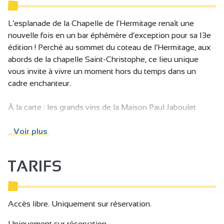
L’esplanade de la Chapelle de l'Hermitage renaît une
nouvelle fois en un bar éphémère d’exception pour sa 13e
édition ! Perché au sommet du coteau de l’Hermitage, aux
abords de la chapelle Saint-Christophe, ce lieu unique
vous invite à vivre un moment hors du temps dans un
cadre enchanteur.
À la carte : les grands vins de la Maison Paul Jaboulet
Aîné, l’élégance du Champagne Billecart-Salmon, ainsi que
de savoureuses planches de fromages et charcuteries.
Voir plus
Retrouvez-nous en famille ou entre amis dans ce cadre
TARIFS
unique avec vue imprenable, ambiance estivale et
moments inoubliables.
Accès libre. Uniquement sur réservation.
Uniquement sur réservation