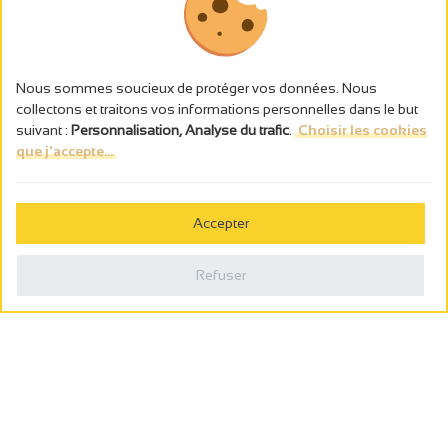
Nous sommes soucieux de protéger vos données. Nous
collectons et traitons vos informations personnelles dans le but
suivant :
Personnalisation, Analyse du trafic
.
Choisir les cookies
que j'accepte...
L’abus d’alcool est dangereux pour la santé, à consommer avec
modération.
Accepter
Gestion des cookies
Mentions légales
Refuser
Politique de confidentialité
Fait en france par
Webcam
Billetterie
0
Carnet de voyage
Rechercher