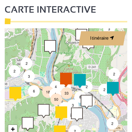
CARTE INTERACTIVE
3
Itinéraire
2
2
2
3
4
2
7
2
6
18
33
4
8
50
4
3
2
2
2
+
2