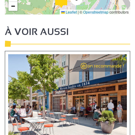
−
Leaflet
|
©
Openstreetmap
contributors
À VOIR AUSSI
on recommande !