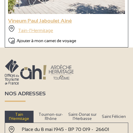
Vineum Paul Jaboulet Aîné
Tain-l'Hermitage
Ajouter à mon carnet de voyage
NOS ADRESSES
Tain
Tournon-sur-
Saint-Donat sur
Saint Félicien
l’Hermitage
Rhône
l’Herbasse
Place du 8 mai 1945 - BP 70 019 - 26601