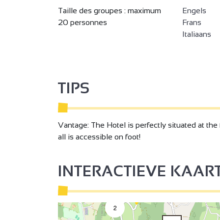
Taille des groupes : maximum
Engels
20 personnes
Frans
Italiaans
TIPS
Vantage: The Hotel is perfectly situated at the f
all is accessible on foot!
4
INTERACTIEVE KAAR
3
2