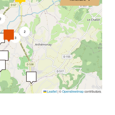
2
2
3
Leaflet
|
©
Openstreetmap
contributors