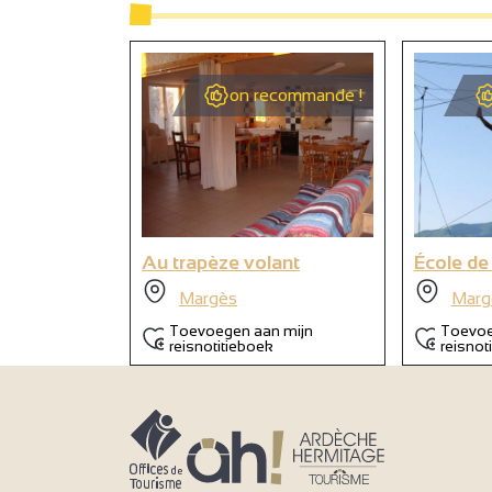
on recommande !
Au trapèze volant
École de
Margès
Marg
Toevoegen aan mijn
Toevoe
reisnotitieboek
reisnot