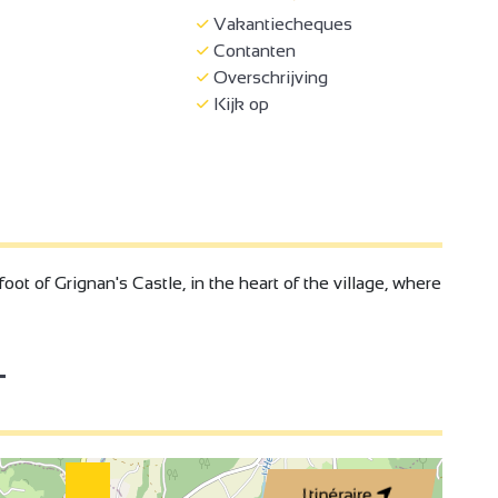
Vakantiecheques
Contanten
Overschrijving
Kijk op
oot of Grignan's Castle, in the heart of the village, where
T
Itinéraire