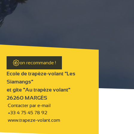
on recommande !
Ecole de trapèze-volant "Les
Siamangs"
et gîte "Au trapèze volant"
26260 MARGÈS
Contacter par e-mail
+33 4 75 45 78 92
www.trapeze-volant.com