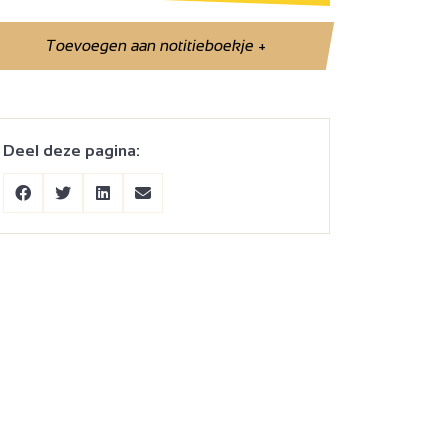
Toevoegen aan notitieboekje
+
Deel deze pagina: