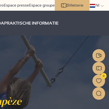
ro
Espace presse
Espace groupe
Billetterie
Nl
DA
PRAKTISCHE INFORMATIE
0
rapèze