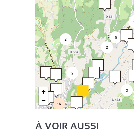
5
2
2
2
2
+
−
16
À VOIR AUSSI