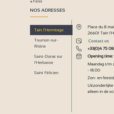
NOS ADRESSES
Place du 8 ma
Tain l’Hermitage
26601 Tain l
Tournon-sur-
Contact us
Rhône
+33(0)4 75 08
Opening time
Saint-Donat sur
l’Herbasse
Maandag t/m za
- 18:00
Saint Félicien
Zon- en feestd
Uitzonderlijke 
alleen in de o