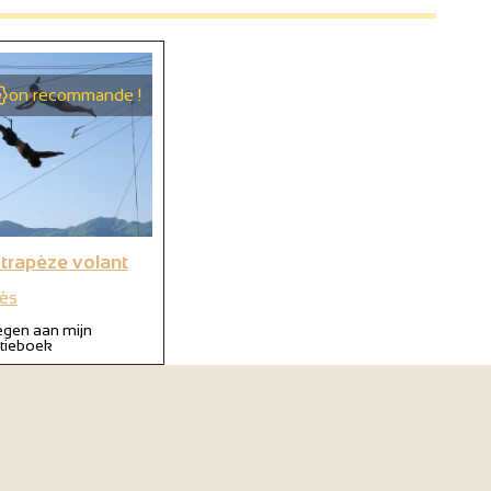
on recommande !
 trapèze volant
ès
gen aan mijn
itieboek