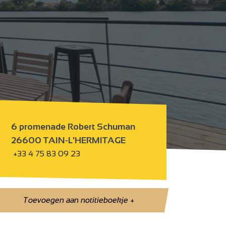
6 promenade Robert Schuman
26600 TAIN-L'HERMITAGE
+33 4 75 83 09 23
Toevoegen aan notitieboekje
+