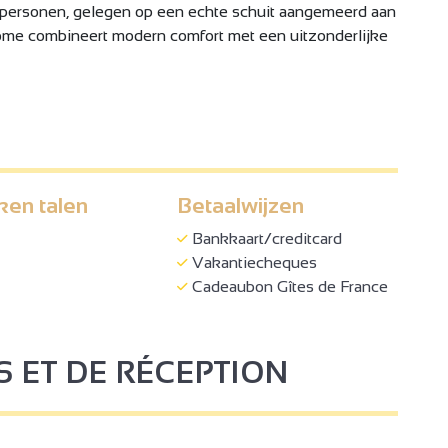
personen, gelegen op een echte schuit aangemeerd aan
me combineert modern comfort met een uitzonderlijke
ken talen
Betaalwijzen
4
Bankkaart/creditcard
Vakantiecheques
Cadeaubon Gîtes de France
3
S ET DE RÉCEPTION
2