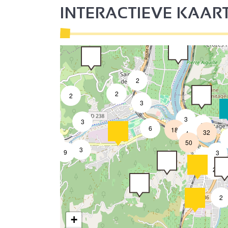
INTERACTIEVE KAAR
2
2
2
3
3
3
8
6
18
32
4
7
50
3
9
3
2
2
2
+