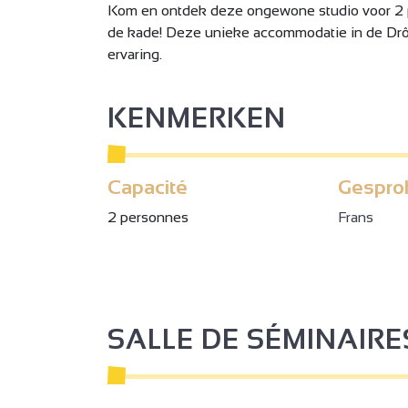
Kom en ontdek deze ongewone studio voor 2 
de kade! Deze unieke accommodatie in de Drô
ervaring.
KENMERKEN
2
2
Capacité
Gespro
2 personnes
Frans
3
2
SALLE DE SÉMINAIRE
2
3