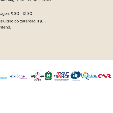
agen: 9:30 - 12:30
sluiting op zaterdag 11 juli,
chtend.
L’abus d’alcool est dangereux pour la santé, à consommer avec modération.
kies
Wettelijke vermeldingen
Politique de confidentialité
Made in