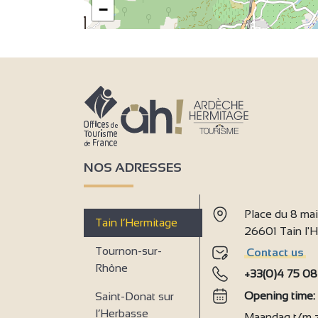
−
2
4
2
NOS ADRESSES
Place du 8 ma
Tain l’Hermitage
26601 Tain l
9
Tournon-sur-
Contact us
Rhône
+33(0)4 75 08
Opening time
Saint-Donat sur
l’Herbasse
Maandag t/m za