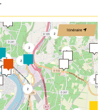
T
2
3
Itinéraire
4
2
2
4
2
2
8
3
3
2