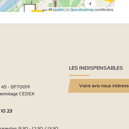
4
Leaflet
|
©
Openstreetmap
contributors
2
2
LES INDISPENSABLES
9
Votre avis nous intéres
i 45 - BP70019
'Hermitage CEDEX
6
 10 23
:
terdag: 9:30 - 12:30 / 13:30