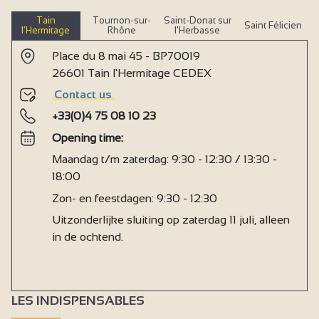
Babybed
Tain
Tournon-sur-
Saint-Donat sur
Saint Félicien
Dekbed
l’Hermitage
Rhône
l’Herbasse
Inclusief lakens en handdoeken
Place du 8 mai 45 - BP70019
26601 Tain l'Hermitage CEDEX
Kinderstoel
Contact us
Stofzuiger
+33(0)4 75 08 10 23
Diepvries
Opening time:
Oven
Maandag t/m zaterdag: 9:30 - 12:30 / 13:30 -
Afzuigkap
18:00
Privé wasmachine
Zon- en feestdagen: 9:30 - 12:30
Uitzonderlijke sluiting op zaterdag 11 juli, alleen
Afwasmachine
in de ochtend.
Strijkijzer en -plank
Magnetron
Koelkast
LES INDISPENSABLES
Haardroger