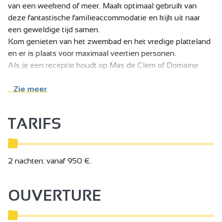
van een weekend of meer. Maak optimaal gebruik van
deze fantastische familieaccommodatie en kijk uit naar
een geweldige tijd samen.
Kom genieten van het zwembad en het vredige platteland
en er is plaats voor maximaal veertien personen.
Als je een receptie houdt op Mas de Clem of Domaine
1888, dan zit je op een steenworp afstand van de locatie
van je feest.
Zie meer
TARIFS
2 nachten: vanaf 950 €.
OUVERTURE