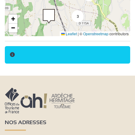
Bedden gemaakt bij aankomst
Reserveren verplicht
3
+
Niet roken
−
Leaflet
|
©
Openstreetmap
contributors
Open keuken
Keukenhoek
Living / eetkamer
Gezinskamer
Bank
Bed 90 cm
Bed 140 cm
Bed 160 cm
Stapelbedden
NOS ADRESSES
Babymateriaal