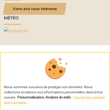
Privé wasdroger
Votre avis nous intéresse
Handdoekdroogrek
MÉTÉO
Ketel
Koffiezetapparaat
Inductie kookplaat
Koffiezetapparaat
Dubbele beglazing
gratis prive gebruik internet
Kabel / Satelliet
Televisie
Nous sommes soucieux de protéger vos données. Nous
Wifi Internet
collectons et traitons vos informations personnelles dans le but
suivant :
Personnalisation, Analyse du trafic
.
Choisir les cookies
Badkuip
que j'accepte...
L’abus d’alcool est dangereux pour la santé, à consommer avec
modération.
Douche